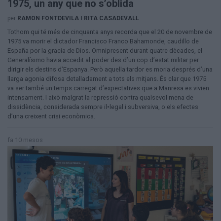
1975, un any que no s’oblida
per
RAMON FONTDEVILA I RITA CASADEVALL
Tothom qui té més de cinquanta anys recorda que el 20 de novembre de
1975 va morir el dictador Francisco Franco Bahamonde, caudillo de
España por la gracia de Dios. Omnipresent durant quatre dècades, el
Generalísimo havia accedit al poder des d’un cop d’estat militar per
dirigir els destins d’Espanya. Però aquella tardor es moria després d’una
llarga agonia difosa detalladament a tots els mitjans. És clar que 1975
va ser també un temps carregat d’expectatives que a Manresa es vivien
intensament. I això malgrat la repressió contra qualsevol mena de
dissidència, considerada sempre il•legal i subversiva, o els efectes
d’una creixent crisi econòmica.
fa 10 mesos