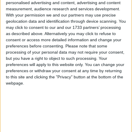
personalised advertising and content, advertising and content
L’evolució de Manresa, a vol d’ocell
measurement, audience research and services development.
With your permission we and our partners may use precise
per
FERRAN SARDANS, JORDI SARDANS, AIDA TUDÓ I LLUÍS VIRÓS
geolocation data and identification through device scanning. You
Aquest reportatge ofereix una mirada aèria a l’evolució urbana de
may click to consent to our and our 1733 partners’ processing
Manresa, una ciutat que, com tantes altres, ha transformat el seu
as described above. Alternatively you may click to refuse to
paisatge en poc més de mig segle. La comparació entre imatges
consent or access more detailed information and change your
actuals i fotografies del passat proper permet visualitzar aquests canvis
amb una immediatesa que cap altra eina pot igualar. Ens fixem
preferences before consenting.
Please note that some
especialment en els primers vint-i-cinc anys del segle XXI, un període
processing of your personal data may not require your consent,
marcat per la redefinició de l’espai urbà, la irrupció de nous usos del sòl
but you have a right to object to such processing. Your
i la reformulació de la relació entre ciutat i natura.
preferences will apply to this website only. You can change your
preferences or withdraw your consent at any time by returning
fa un any
to this site and clicking the "Privacy" button at the bottom of the
webpage.