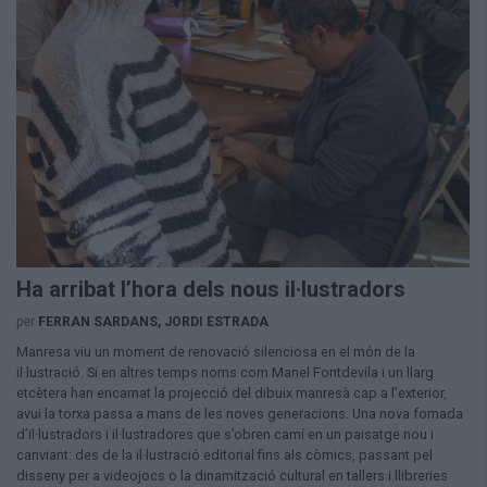
Ha arribat l’hora dels nous il·lustradors
per
FERRAN SARDANS, JORDI ESTRADA
Manresa viu un moment de renovació silenciosa en el món de la
il·lustració. Si en altres temps noms com Manel Fontdevila i un llarg
etcètera han encarnat la projecció del dibuix manresà cap a l’exterior,
avui la torxa passa a mans de les noves generacions. Una nova fornada
d’il·lustradors i il·lustradores que s’obren camí en un paisatge nou i
canviant: des de la il·lustració editorial fins als còmics, passant pel
disseny per a videojocs o la dinamització cultural en tallers i llibreries