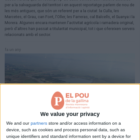
per a la salvaguarda del territori i en aquest reportatge parlem de nou de
les més antigues, que són un referent per a la ciutat: la Culla, les
Marcetes, el Grau, can Font, l’Oller, les Farreras, cal Balcells, el Suanya i la
Morera. Algunes encara mantenen l’activitat agrícola i ramadera original,
però d’altres han passat a titularitat municipal, tot i que ofereixen serveis
relacionats amb el sector.
fa un any
We value your privacy
We and our
partners
store and/or access information on a
device, such as cookies and process personal data, such as
unique identifiers and standard information sent by a device for