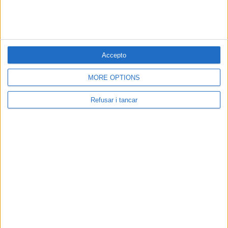
col·leccionar segells, monedes, fòssils o papallones. Els temps
canvien, però es manté l’interès per reunir aquells objectes que per a
cada col·leccionista responen a una inquietud cultural, emocional o
històrica.
Accepto
fa 2 anys
MORE OPTIONS
Refusar i tancar