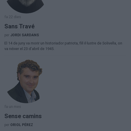
fa 22 dies
Sans Travé
per
JORDI SARDANS
El 14 de juny va morir un historiador patriota, fill il·lustre de Solivella, on
va néixer el 23 d’abril de 1945.
fa un mes
Sense camins
per
ORIOL PÉREZ