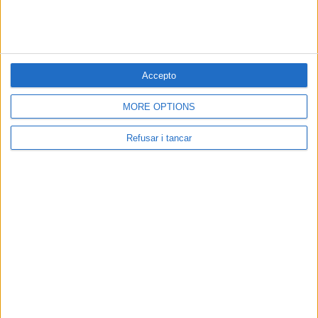
Accepto
MORE OPTIONS
Refusar i tancar
fa 3 mesos
Manresans de cine
per
LLORENÇ CAPDEVILA
Si a Jordi Cruz li feia il·lusió sortir en un Torrente, me n’alegro per ell.