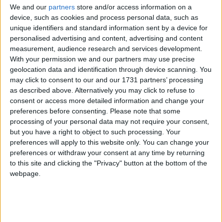
We and our
partners
store and/or access information on a
device, such as cookies and process personal data, such as
unique identifiers and standard information sent by a device for
personalised advertising and content, advertising and content
measurement, audience research and services development.
fa 2 mesos
With your permission we and our partners may use precise
Pensar en els altres
geolocation data and identification through device scanning. You
may click to consent to our and our 1731 partners’ processing
per
JOSEP M. OLIVA
as described above. Alternatively you may click to refuse to
De vegades la nostra felicitat se’n pot anar en orris quan ens deixem
consent or access more detailed information and change your
enlluernar per la felicitat dels altres.
preferences before consenting.
Please note that some
processing of your personal data may not require your consent,
but you have a right to object to such processing. Your
preferences will apply to this website only. You can change your
preferences or withdraw your consent at any time by returning
to this site and clicking the "Privacy" button at the bottom of the
webpage.