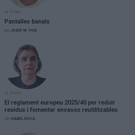
Aniversaris
Hemeroteca
fa 15 dies
Premis Oleguer Bisbal
Pantalles banals
Subscriu-te
per
JOSEP M. FIUS
fa 18 dies
El reglament europeu 2025/40 per reduir
residus i fomentar envasos reutilitzables
per
ISABEL ROCA