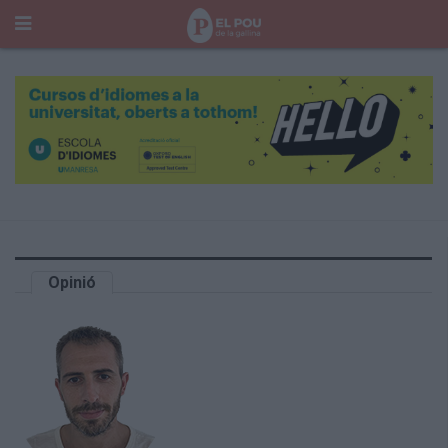
Cerca
Portada
Temes del Pou
Cultura
Gent
Història Manresa
Cròniques des de Manresa
Paisatge
Opinió
Taula Rodona
Consells
Opinió
El Cul del Pou
Qui Som
400 Pous