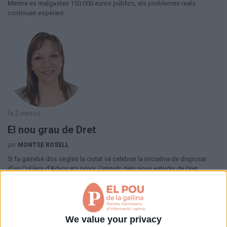
Mentre es malgasten 150.000 euros públics, els problemes reals
continuen esperant
fa 2 mesos
El nou grau de Dret
per
MONTSE ROSELL
Si fa gairebé dos segles la ciutat va celebrar la iniciativa de disposar
d’un Col·legi d’Advocats propi, l’impuls dels nous estudis de Dret
recuperen una ambició ara renovada.
We value your privacy