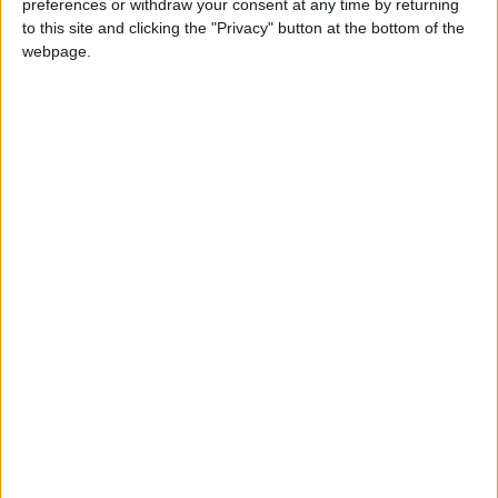
preferences or withdraw your consent at any time by returning
to this site and clicking the "Privacy" button at the bottom of the
webpage.
​Sopa de lletres
per
TONI PASCUAL
L’escriptor artesenc Toni Pascual, instal·lat a Hamburg des de fa més de
vint anys, s’afegeix a la celebració de la Diada del Llibre amb aquest
relat, il·lustrat pel dibuixant Jaume Gubianas.
fa 5 anys