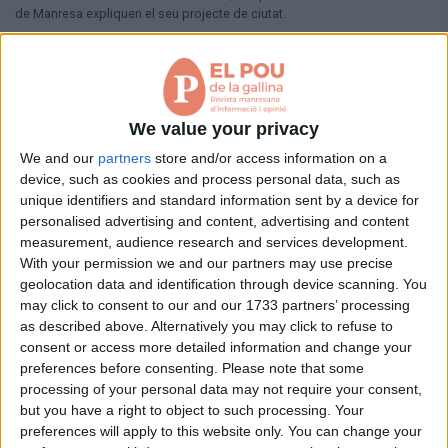
de Manresa expliquen el seu projecte de ciutat.
fa 5 anys
​Sant Jordi km 0
per
LLORENÇ CAPDEVILA
We value your privacy
We and our
partners
store and/or access information on a
device, such as cookies and process personal data, such as
fa 5 anys
unique identifiers and standard information sent by a device for
personalised advertising and content, advertising and content
measurement, audience research and services development.
With your permission we and our partners may use precise
geolocation data and identification through device scanning. You
may click to consent to our and our 1733 partners’ processing
as described above. Alternatively you may click to refuse to
consent or access more detailed information and change your
preferences before consenting.
Please note that some
processing of your personal data may not require your consent,
but you have a right to object to such processing. Your
preferences will apply to this website only. You can change your