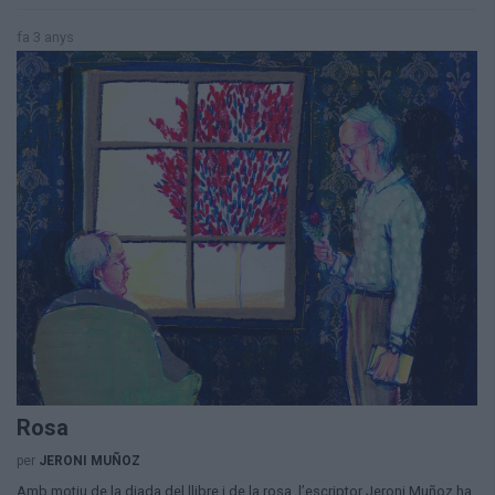
fa 3 anys
Rosa
per
JERONI MUÑOZ
Amb motiu de la diada del llibre i de la rosa, l’escriptor Jeroni Muñoz ha