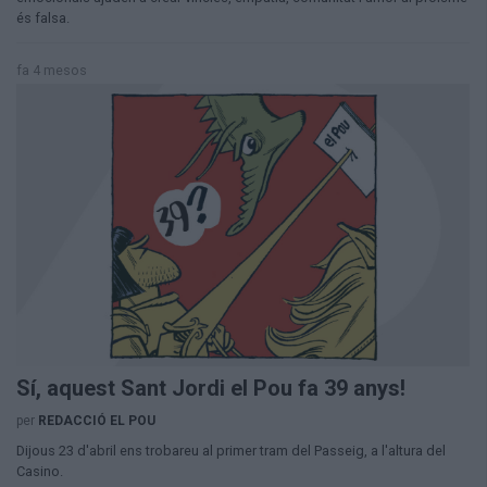
Aniversaris
és falsa.
Hemeroteca
Premis Oleguer Bisbal
fa 4 mesos
Subscriu-te
Sí, aquest Sant Jordi el Pou fa 39 anys!
per
REDACCIÓ EL POU
Dijous 23 d'abril ens trobareu al primer tram del Passeig, a l'altura del
Casino.