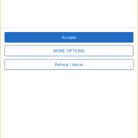
fa 8 anys
Remucs de Sant Jordi
Accepto
per
JOAN PINYOL
MORE OPTIONS
fa 8 anys
Refusar i tancar
La Cova, Sant Jordi i el rat
fa 8 anys
Versos de maig
fa 8 anys
El llibre més venut