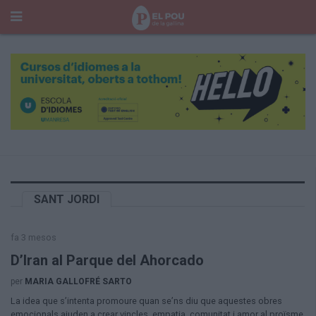
Cerca
Portada
Temes del Pou
Cultura
Gent
Història Manresa
Cròniques des de Manresa
Paisatge
SANT JORDI
Taula Rodona
Consells
fa 3 mesos
Opinió
El Cul del Pou
D’Iran al Parque del Ahorcado
per
MARIA GALLOFRÉ SARTO
Qui Som
La idea que s’intenta promoure quan se’ns diu que aquestes obres
400 Pous
emocionals ajuden a crear vincles, empatia, comunitat i amor al proïsme