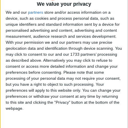
un cop”, i ho deia amb la mateixa naturalitat com si
We value your privacy
expliqués que és bo sortir a caminar o que tots hauríem de
menjar més verdura. Dono per fet que en les seves
We and our
partners
store and/or access information on a
paraules no hi havia la intenció de ferir ningú ni de sentir-se
device, such as cookies and process personal data, such as
per sobre dels que no viatgen com ella. Només era
unique identifiers and standard information sent by a device for
l’apreciació d’algú que creu que si no hi ha més persones
personalised advertising and content, advertising and content
que donen la volta al món és perquè no volen. Algú que, des
measurement, audience research and services development.
de la seva vida resolta i folgada, es pot permetre passar
With your permission we and our partners may use precise
quatre mesos fora de casa i pagar 31.000 euros –extres a
geolocation data and identification through device scanning. You
part– i veure-ho com la cosa més normal del món. N’hi ha
moltes de persones com la Maite. Persones que, en la
may click to consent to our and our 1733 partners’ processing
bombolla del seu món feliç, es creuen que la vida és una
as described above. Alternatively you may click to refuse to
tómbola com aquella que cantava la Marisol. Quin greu que
consent or access more detailed information and change your
ningú els hagi dit que n’hi ha que no saben com arribar a
preferences before consenting.
Please note that some
final de mes, i que fer ostentació del seu benestar davant
processing of your personal data may not require your consent,
d’elles és una ofensa i una bufetada a la seva dignitat.
but you have a right to object to such processing. Your
preferences will apply to this website only. You can change your
preferences or withdraw your consent at any time by returning
Arxivat a:
to this site and clicking the "Privacy" button at the bottom of the
Opinió
webpage.