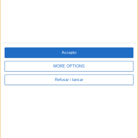
Accepto
MORE OPTIONS
Refusar i tancar
Participació
Comenta aquesta noticia