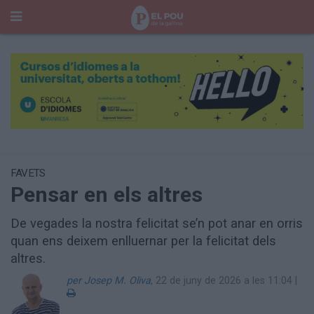
Cerca
Portada
Temes del Pou
Cultura
Gent
Història Manresa
Cròniques des de Manresa
FAVETS
Pensar en els altres
Paisatge
Taula Rodona
De vegades la nostra felicitat se’n pot anar en orris
Consells
Opinió
quan ens deixem enlluernar per la felicitat dels
El Cul del Pou
altres.
per
Josep M. Oliva
,
22 de juny de 2026 a les 11:04
|
Qui Som
400 Pous