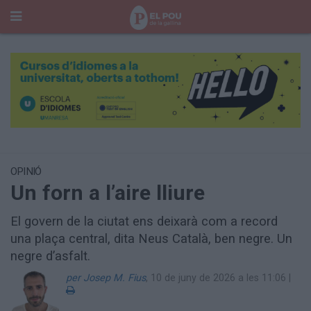
Cerca
Portada
Temes del Pou
Cultura
Gent
Història Manresa
Cròniques des de Manresa
OPINIÓ
Un forn a l’aire lliure
Paisatge
Taula Rodona
El govern de la ciutat ens deixarà com a record
Consells
Opinió
una plaça central, dita Neus Català, ben negre. Un
El Cul del Pou
negre d’asfalt.
per
Josep M. Fius
,
10 de juny de 2026 a les 11:06
|
Qui Som
400 Pous