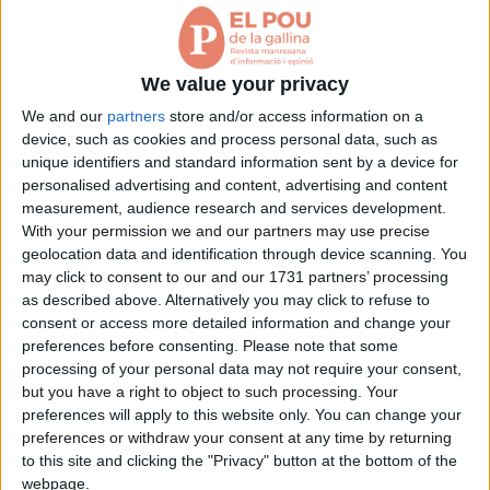
ferrats ben gustosos. Ben segur que la FAVM està
estudiant fer-hi una trobada veïnal ben amena i divertida.
We value your privacy
I, tot i aquest desastre tan incomprensible, els regidors ens
We and our
partners
store and/or access information on a
continuaran predicant sobre les bondats del verd urbà i la
device, such as cookies and process personal data, such as
necessitat de reduir totes les emissions possibles i a
unique identifiers and standard information sent by a device for
canviar els nostres mals hàbits que ens condemnen al
personalised advertising and content, advertising and content
cantó fosc del planeta i la societat.
measurement, audience research and services development.
With your permission we and our partners may use precise
geolocation data and identification through device scanning. You
Ara bé, segurament, tot això ha estat algun caprici d’algun
may click to consent to our and our 1731 partners’ processing
Déu que ha deixat el ciment per passar a l’asfalt i així
as described above. Alternatively you may click to refuse to
apropar-nos al futur, apropar-nos a l’art urbà més
consent or access more detailed information and change your
revolucionari. Per tant, qui som nosaltres, simples mortals,
preferences before consenting.
Please note that some
processing of your personal data may not require your consent,
per dubtar de les seves accions? Qui som els veïns per
but you have a right to object to such processing. Your
replantejar segons quines construccions? Gaudim de
preferences will apply to this website only. You can change your
l’oportunitat de passejar mentre cuinem un bon bistec i
preferences or withdraw your consent at any time by returning
pensem que alguns manresans ben nostrats i ben pagats
to this site and clicking the "Privacy" button at the bottom of the
vetllen per tots i totes i ens proporcionen allò que nosaltres
webpage.