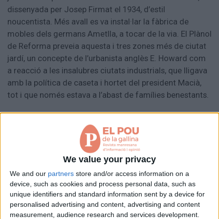
dissenyada per Josep Firmat el 1934, d’estil
noucentista. Més avall es va instal·lar la fàbrica de
mobles dels germans Ametlla, a tocar de la via. El Plànol
de Reforma preveia aquesta i tres zones més de ciutat
jardí, un concepte de l’urbanista anglès E. Howard com
a reacció a les insalubres ciutats industrials, que lligava
amb la política de caseta i hortet del president Macià,
tot i que només estava a l’abast de famílies benestants.
Es tracta d’un xalet unifamiliar amb soterrani, planta
baixa, pis i golfes habitables. Crida l’atenció per la
interpretació del Noucentisme amb una composició
acurada de les façanes. A la del carrer de Sarret i Arbós
We value your privacy
les obertures estan a la part central, amb balcons
We and our
partners
store and/or access information on a
correguts entre dues portes al primer pis i entre una
device, such as cookies and process personal data, such as
porta i dues finestres amb arc de mig punt al segon.
unique identifiers and standard information sent by a device for
Aquest esquema es repeteix a la façana est, però amb
personalised advertising and content, advertising and content
measurement, audience research and services development.
els balcons del primer pis separats. Les baranes són de