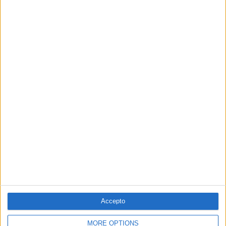
Arxivat a:
,
,
,
,
Història Manresa
PATRIMONI CIUTADÀ
LLUÍS VIRÓS
MANRESA
XALET NIEHOFF
Accepto
MORE OPTIONS