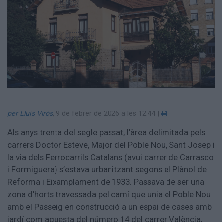
Aniversaris
Hemeroteca
Premis Oleguer Bisbal
Subscriu-te
per Lluís Virós
,
9 de febrer de 2026 a les 12:44
|
Als anys trenta del segle passat, l’àrea delimitada pels
carrers Doctor Esteve, Major del Poble Nou, Sant Josep i
la via dels Ferrocarrils Catalans (avui carrer de Carrasco
i Formiguera) s’estava urbanitzant segons el Plànol de
Reforma i Eixamplament de 1933. Passava de ser una
zona d’horts travessada pel camí que unia el Poble Nou
amb el Passeig en construcció a un espai de cases amb
jardí com aquesta del número 14 del carrer València,