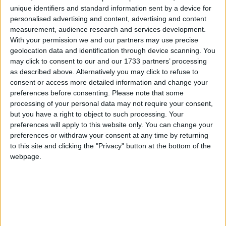
just a sota on hi ha l’antiga pedrera, tocant al camí que
unique identifiers and standard information sent by a device for
porta a Cornet, és la zona de
bad-lands,
aixaragallada
,
personalised advertising and content, advertising and content
erosionada i sense vegetació. Són formacions d’origen
measurement, audience research and services development.
With your permission we and our partners may use precise
totalment natural, esculpides per la mateixa natura.
geolocation data and identification through device scanning. You
Xaragalls i pedrera ens fa reflexionar sobre la capacitat
may click to consent to our and our 1733 partners’ processing
de recuperació de la natura i de la fragilitat i
as described above. Alternatively you may click to refuse to
insignificança dels éssers vius amb el pas del temps.
consent or access more detailed information and change your
preferences before consenting.
Please note that some
processing of your personal data may not require your consent,
but you have a right to object to such processing. Your
preferences will apply to this website only. You can change your
preferences or withdraw your consent at any time by returning
to this site and clicking the "Privacy" button at the bottom of the
webpage.