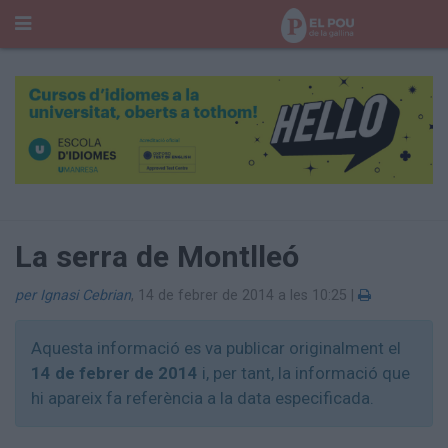
Cerca
Portada
Temes del Pou
Cultura
Gent
Història Manresa
Cròniques des de Manresa
La serra de Montlleó
Paisatge
Taula Rodona
per Ignasi Cebrian
,
14 de febrer de 2014 a les 10:25
|
Consells
Opinió
Aquesta informació es va publicar originalment el
El Cul del Pou
14 de febrer de 2014
i, per tant, la informació que
hi apareix fa referència a la data especificada.
Qui Som
400 Pous