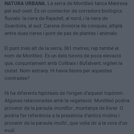
NATURA URBANA.
La serra de Montlleó tanca Manresa
Aniversaris
pel sud-oest. És un connector de corredors biològics
Hemeroteca
fluvials: la riera de Rajadell, al nord, i la riera de
Premis Oleguer Bisbal
Subscriu-te
Guardiola, al sud. Carena divisòria de conques, altiplà
entre dues rieres i pont de pas de plantes i animals.
El punt més alt de la serra, 361 metres, rep també el
nom de Montlleó. És un dels turons de poca elevació
que, conjuntament amb Collbaix i Bufalvent, vigilen la
ciutat. Nom estrany. Hi havia lleons per aquestes
contrades?
Hi ha diferents hipòtesis de l’origen d’aquest topònim.
Algunes relacionades amb la vegetació: Montlleó podria
provenir de la paraula
montllor
, muntanya de llorer. O
podria fer referència a la presència d’antics molins i
provenir de la paraula
molló
, que volia dir a la vora d’un
molí.