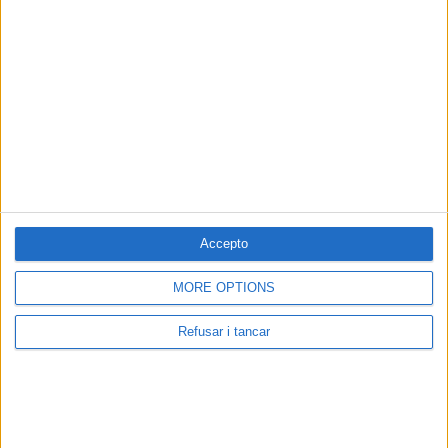
Contacta amb nosaltres
Segueix-nos a:
Cerca a El Pou:
Accepto
MORE OPTIONS
Associació Cultural El Pou De La Gallina | NIF: G-58376682 | Carrer
Refusar i tancar
Sobrerroca 24, baixos - Manresa | Tlf: 93 872 50 18 |
elpou@elpou.cat
|
Condicions d'ús