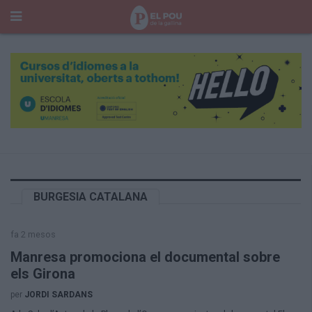
Cerca
Portada
Temes del Pou
Cultura
Gent
Història Manresa
Cròniques des de Manresa
Paisatge
BURGESIA CATALANA
Taula Rodona
Consells
fa 2 mesos
Opinió
El Cul del Pou
Manresa promociona el documental sobre
els Girona
Qui Som
per
JORDI SARDANS
400 Pous