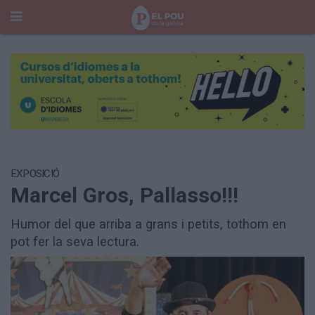
Cerca
Portada
Temes del Pou
Cultura
Gent
Història Manresa
Cròniques des de Manresa
EXPOSICIÓ
Marcel Gros, Pallasso!!!
Paisatge
Taula Rodona
Humor del que arriba a grans i petits, tothom en
Consells
Opinió
pot fer la seva lectura.
El Cul del Pou
Qui Som
400 Pous