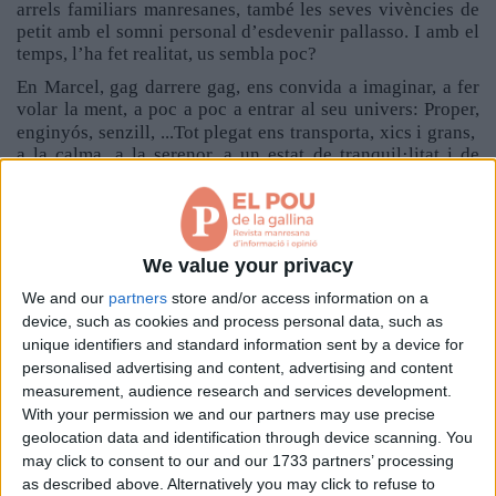
arrels familiars manresanes, també les seves vivències de
petit amb el somni personal d’esdevenir pallasso. I amb el
temps, l’ha fet realitat, us sembla poc?
En Marcel, gag darrere gag, ens convida a imaginar, a fer
volar la ment, a poc a poc a entrar al seu univers: Proper,
enginyós, senzill, ...Tot plegat ens transporta, xics i grans,
a la calma, a la serenor, a un estat de tranquil·litat i de
gaudi, a través d’una hora d’espectacle, fet per a tu. I el
públic riem, participem, el seguim amb la mirada, amb la
ment, amb la imaginació, per fer realitat els seus gags en el
nostre imaginari.
We value your privacy
We and our
partners
store and/or access information on a
device, such as cookies and process personal data, such as
unique identifiers and standard information sent by a device for
personalised advertising and content, advertising and content
measurement, audience research and services development.
With your permission we and our partners may use precise
geolocation data and identification through device scanning. You
may click to consent to our and our 1733 partners’ processing
as described above. Alternatively you may click to refuse to