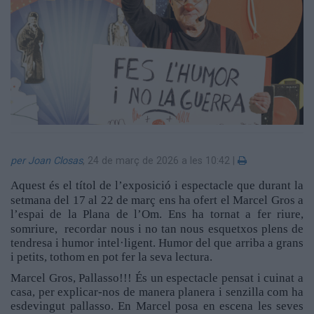
Aniversaris
Hemeroteca
Premis Oleguer Bisbal
Subscriu-te
per Joan Closas
,
24 de març de 2026 a les 10:42
|
Aquest és el títol de l’exposició i espectacle que durant la
setmana del
17 al 22 de març ens ha ofert el Marcel Gros a
l’espai de la Plana de l’Om. Ens ha tornat a fer riure,
somriure,
recordar nous i no tan nous esquetxos plens de
tendresa i humor intel·ligent. Humor del que arriba a grans
i petits, tothom en pot fer la seva lectura.
Marcel Gros, Pallasso!!! És un espectacle pensat i cuinat a
casa, per explicar-nos de manera planera i senzilla com ha
esdevingut pallasso. En Marcel posa en escena les seves