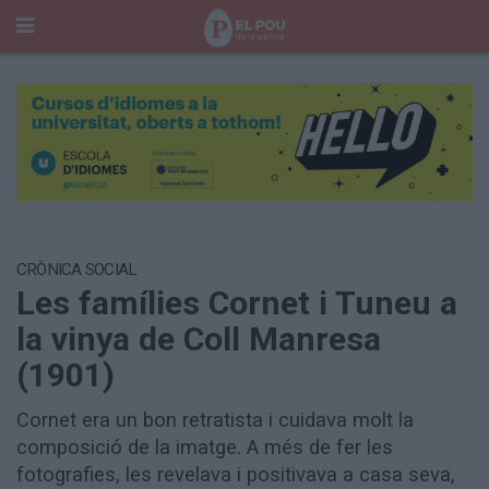
Cerca
Portada
Temes del Pou
Cultura
Gent
Història Manresa
Cròniques des de Manresa
CRÒNICA SOCIAL
Les famílies Cornet i Tuneu a
Paisatge
Taula Rodona
la vinya de Coll Manresa
Consells
(1901)
Opinió
El Cul del Pou
Cornet era un bon retratista i cuidava molt la
composició de la imatge. A més de fer les
Qui Som
fotografies, les revelava i positivava a casa seva,
400 Pous