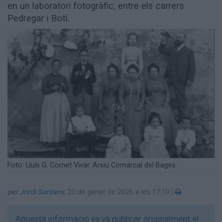
en un laboratori fotogràfic, entre els carrers
Aniversaris
Pedregar i Botí.
Hemeroteca
Premis Oleguer Bisbal
Subscriu-te
Foto: Lluís G. Cornet Vivar. Arxiu Comarcal del Bages.
per Jordi Sardans
,
20 de gener de 2026 a les 17:10
|
Aquesta informació es va publicar originalment el