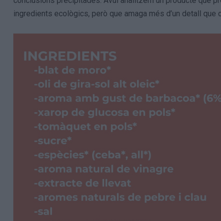
conclusions precipitades. Avui analitzem un producte que p
ingredients ecològics, però que amaga més d’un detall que c