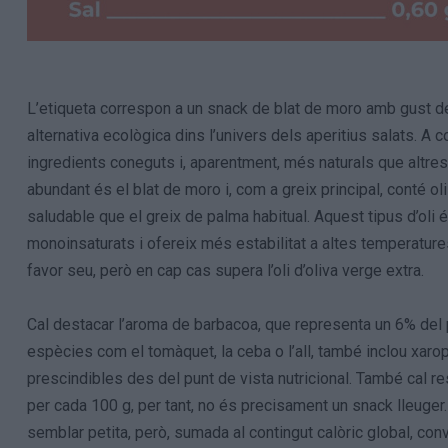
L’etiqueta correspon a un snack de blat de moro amb gust 
alternativa ecològica dins l’univers dels aperitius salats. A 
ingredients coneguts i, aparentment, més naturals que altres
abundant és el blat de moro i, com a greix principal, conté oli
saludable que el greix de palma habitual. Aquest tipus d’oli
monoinsaturats i ofereix més estabilitat a altes temperature
favor seu, però en cap cas supera l’oli d’oliva verge extra.
Cal destacar l’aroma de barbacoa, que representa un 6% del 
espècies com el tomàquet, la ceba o l’all, també inclou xarop
prescindibles des del punt de vista nutricional. També cal re
per cada 100 g, per tant, no és precisament un snack lleuger
semblar petita, però, sumada al contingut calòric global, conv