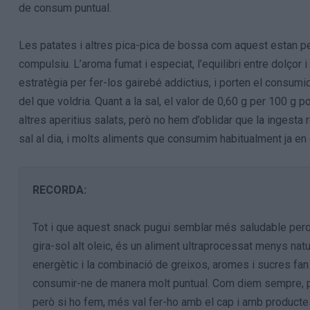
de consum puntual.
Les patates i altres pica-pica de bossa com aquest estan 
compulsiu. L’aroma fumat i especiat, l’equilibri entre dolçor i 
estratègia per fer-los gairebé addictius, i porten el consum
del que voldria. Quant a la sal, el valor de 0,60 g per 100 
altres aperitius salats, però no hem d’oblidar que la ingesta
sal al dia, i molts aliments que consumim habitualment ja en
RECORDA:
Tot i que aquest snack pugui semblar més saludable perqu
gira-sol alt oleic, és un aliment ultraprocessat menys natu
energètic i la combinació de greixos, aromes i sucres f
consumir-ne de manera molt puntual. Com diem sempre, pic
però si ho fem, més val fer-ho amb el cap i amb produc