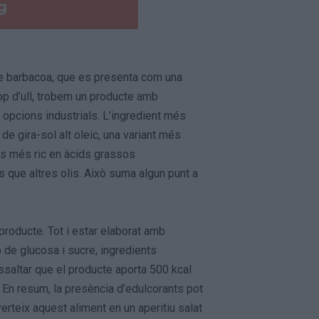
de barbacoa, que es presenta com una
cop d’ull, trobem un producte amb
 opcions industrials. L’ingredient més
 de gira-sol alt oleic, una variant més
 és més ric en àcids grassos
s que altres olis. Això suma algun punt a
producte. Tot i estar elaborat amb
 de glucosa i sucre, ingredients
ssaltar que el producte aporta 500 kcal
. En resum, la presència d’edulcorants pot
erteix aquest aliment en un aperitiu salat