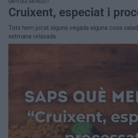
SAPS QUÈ MENGES?
Aniversaris
Cruixent, especiat i pro
Hemeroteca
Premis Oleguer Bisbal
Subscriu-te
Tots hem picat alguna vegada alguna cosa salada
setmana relaxada.