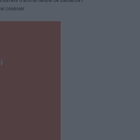
resumeix d’aroma natural de barbacoa i
al conèixer.