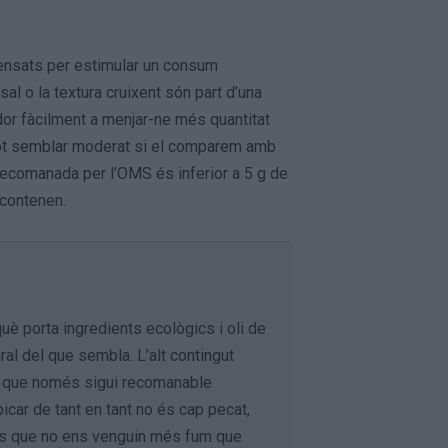
pensats per estimular un consum
sal o la textura cruixent són part d’una
idor fàcilment a menjar-ne més quantitat
g pot semblar moderat si el comparem amb
 recomanada per l’OMS és inferior a 5 g de
 contenen.
è porta ingredients ecològics i oli de
ral del que sembla. L’alt contingut
an que només sigui recomanable
ar de tant en tant no és cap pecat,
tes que no ens venguin més fum que