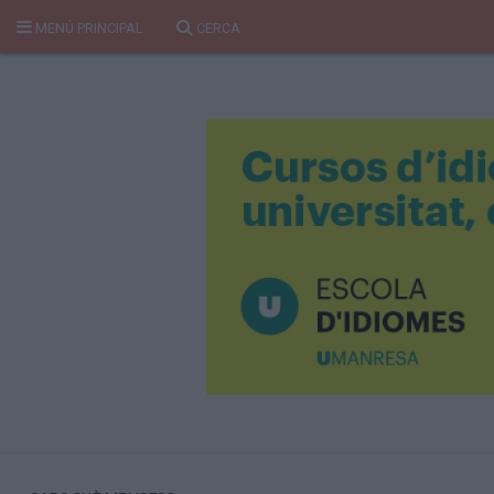
MENÚ PRINCIPAL
CERCA
Cerca
Portada
Temes del Pou
Cultura
Gent
Història Manresa
Cròniques des de Manresa
Paisatge
Taula Rodona
Consells
Opinió
El Cul del Pou
Qui Som
400 Pous