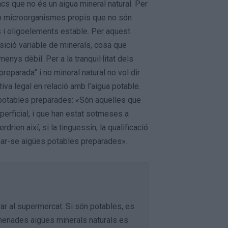
ncs que no és un aigua mineral natural. Per
amb microorganismes propis que no són
ls i oligoelements estable. Per aquest
ició variable de minerals, cosa que
ys dèbil. Per a la tranquil·litat dels
reparada” i no mineral natural no vol dir
iva legal en relació amb l’aigua potable.
 potables preparades: «Són aquelles que
perficial, i que han estat sotmeses a
ien així, si la tinguessin, la qualificació
inar-se aigües potables preparades».
r al supermercat. Si són potables, es
menades aigües minerals naturals es