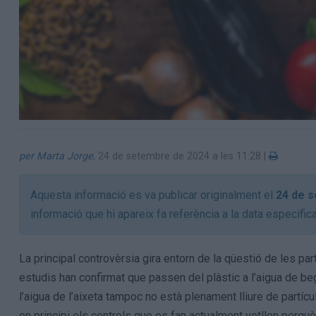
per Marta Jorge
,
24 de setembre de 2024 a les 11:28
|
Aquesta informació es va publicar originalment el
24 de 
informació que hi apareix fa referència a la data especific
La principal controvèrsia gira entorn de la qüestió de les pa
estudis han confirmat que passen del plàstic a l’aigua de beg
l’aigua de l’aixeta tampoc no està plenament lliure de partícu
en principi els controls que es fan actualment vetllen perqu