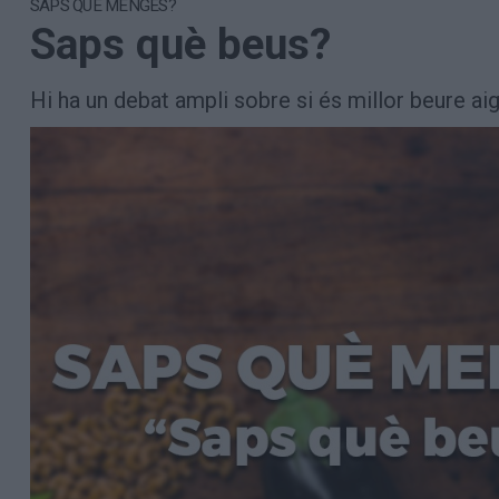
SAPS QUÈ MENGES?
Aniversaris
Saps què beus?
Hemeroteca
Premis Oleguer Bisbal
Subscriu-te
Hi ha un debat ampli sobre si és millor beure aig