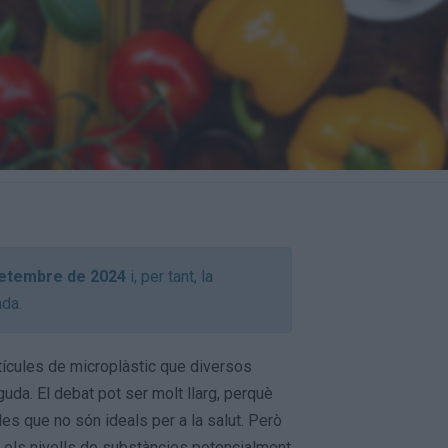
setembre de 2024
i, per tant, la
ada.
rtícules de microplàstic que diversos
uda. El debat pot ser molt llarg, perquè
les que no són ideals per a la salut. Però
è els nivells de substàncies potencialment