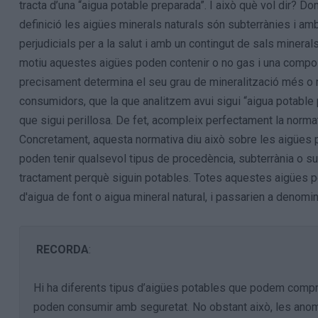
tracta d’una “aigua potable preparada”. I això què vol dir? Do
definició les aigües minerals naturals són subterrànies i 
perjudicials per a la salut i amb un contingut de sals minera
motiu aquestes aigües poden contenir o no gas i una compos
precisament determina el seu grau de mineralització més o men
consumidors, que la que analitzem avui sigui “aigua potable p
que sigui perillosa. De fet, acompleix perfectament la normat
Concretament, aquesta normativa diu això sobre les aigües
poden tenir qualsevol tipus de procedència, subterrània o su
tractament perquè siguin potables. Totes aquestes aigües perdr
d'aigua de font o aigua mineral natural, i passarien a denom
RECORDA
:
Hi ha diferents tipus d’aigües potables que podem compra
poden consumir amb seguretat. No obstant això, les ano