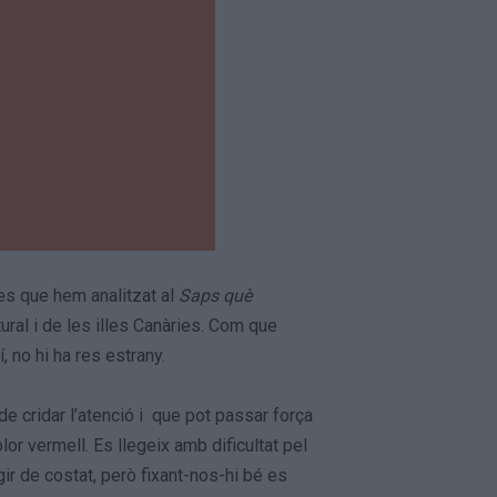
les que hem analitzat al
Saps què
ural i de les illes Canàries. Com que
í, no hi ha res estrany.
de cridar l’atenció i que pot passar força
or vermell. Es llegeix amb dificultat pel
gir de costat, però fixant-nos-hi bé es