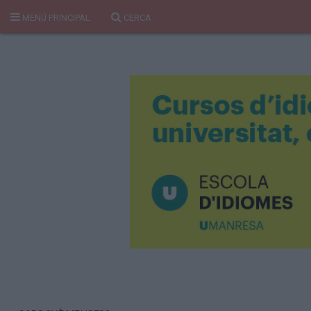
MENÚ PRINCIPAL
CERCA
Cerca
Portada
Temes del Pou
Cultura
Gent
Història Manresa
Cròniques des de Manresa
Paisatge
Taula Rodona
Consells
Opinió
El Cul del Pou
Qui Som
400 Pous