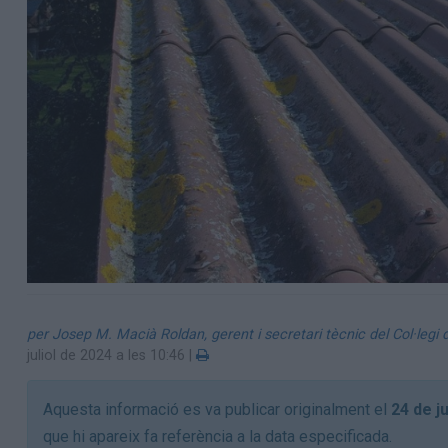
per Josep M. Macià Roldan, gerent i secretari tècnic del Col·legi 
juliol de 2024 a les 10:46
|
Aquesta informació es va publicar originalment el
24 de j
que hi apareix fa referència a la data especificada.