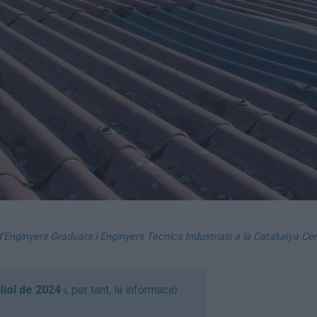
d’Enginyers Graduats i Enginyers Tècnics Industrials a la Catalunya Cen
uliol de 2024
i, per tant, la informació