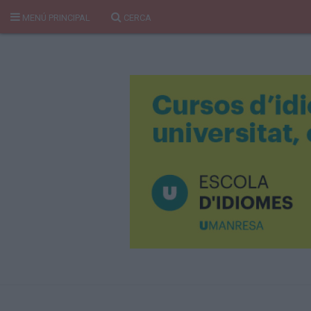
MENÚ PRINCIPAL
CERCA
Cerca
Portada
Temes del Pou
Cultura
Gent
Història Manresa
Cròniques des de Manresa
Paisatge
Taula Rodona
Consells
Opinió
El Cul del Pou
Qui Som
400 Pous