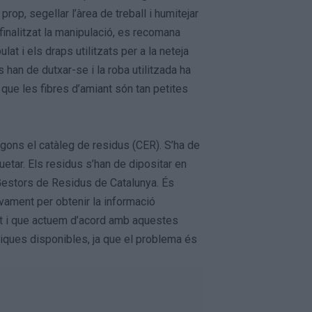
prop, segellar l’àrea de treball i humitejar
finalitzat la manipulació, es recomana
lat i els draps utilitzats per a la neteja
an de dutxar-se i la roba utilitzada ha
ja que les fibres d’amiant són tan petites
egons el catàleg de residus (CER). S’ha de
quetar. Els residus s’han de dipositar en
 Gestors de Residus de Catalunya. És
vament per obtenir la informació
at i que actuem d’acord amb aquestes
niques disponibles, ja que el problema és