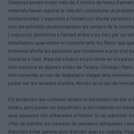
Catalunya encara resten més de 4 milions de tones d’amiant
materials hauran superat la vida útil i constituiran un problema
mediambiental. L’exposició a l’amiant pot afectar persones q
com ara activitats desenvolupades als sectors de la construc
L’exposició domèstica a l’amiant arriba a les llars per via ind
treballadors, quan entren en contacte amb les fibres que qued
ambiental afecta les persones que resideixen a prop d’un pun
dispersa a l’aire. Aquesta situació es pot donar en els païso
com succeeix en algunes zones de Turquia, Còrsega i Xipre, 
hem comentat, en cas de degradació d’algun dels elements c
poden ser les teulades d’uralita. Només en el cas de trencam
Els productes que contenen amiant no presenten risc per a la
unides, però poden ser perjudicials si els materials es trenq
quan aquestes són alliberades a l’entorn. Si cal substituir-lo
s’han de prendre les mesures de precaució adequades i rec
important evitar generar pols d’amiant quan es raspalla, frega