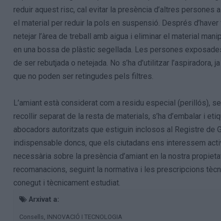
reduir aquest risc, cal evitar la presència d’altres persones a 
el material per reduir la pols en suspensió. Després d’haver 
netejar l’àrea de treball amb aigua i eliminar el material manipu
en una bossa de plàstic segellada. Les persones exposades h
de ser rebutjada o netejada. No s’ha d’utilitzar l’aspiradora, 
que no poden ser retingudes pels filtres.
L’amiant està considerat com a residu especial (perillós), s
recollir separat de la resta de materials, s’ha d’embalar i eti
abocadors autoritzats que estiguin inclosos al Registre de
indispensable doncs, que els ciutadans ens interessem acti
necessària sobre la presència d’amiant en la nostra propiet
recomanacions, seguint la normativa i les prescripcions tèc
conegut i tècnicament estudiat.
Arxivat a:
,
Consells
INNOVACIÓ I TECNOLOGIA