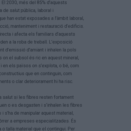
. El 2030, més del 85% d’aquests
 de salut pública, laboral i
ue han estat exposades a l’àmbit laboral,
ció, manteniment i restauració d’edificis.
irecta i afecta els familiars d’aquests
en a la roba de treball. L’exposició
t d’emissió d’amiant i inhalen la pols
s on el subsol és ric en aquest mineral,
i en els països on s’explota, o bé, com
onstructius que en continguin, com
ents o clar deteriorament hi ha risc.
 salut si les fibres resten fortament
uen o es desgasten i s’inhalen les fibres
s i s’ha de manipular aquest material,
órrer a empreses especialitzades. És
 o talla material que el contingui. Per