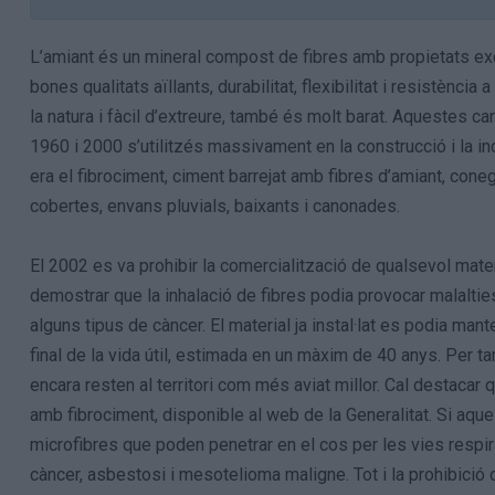
L’amiant és un mineral compost de fibres amb propietats exc
bones qualitats aïllants, durabilitat, flexibilitat i resistènci
la natura i fàcil d’extreure, també és molt barat. Aquestes ca
1960 i 2000 s’utilitzés massivament en la construcció i la 
era el fibrociment, ciment barrejat amb fibres d’amiant, cone
cobertes, envans pluvials, baixants i canonades.
El 2002 es va prohibir la comercialització de qualsevol mate
demostrar que la inhalació de fibres podia provocar malalti
alguns tipus de càncer. El material ja instal·lat es podia man
final de la vida útil, estimada en un màxim de 40 anys. Per ta
encara resten al territori com més aviat millor. Cal destacar
amb fibrociment, disponible al web de la Generalitat. Si aque
microfibres que poden penetrar en el cos per les vies respir
càncer, asbestosi i mesotelioma maligne. Tot i la prohibició d