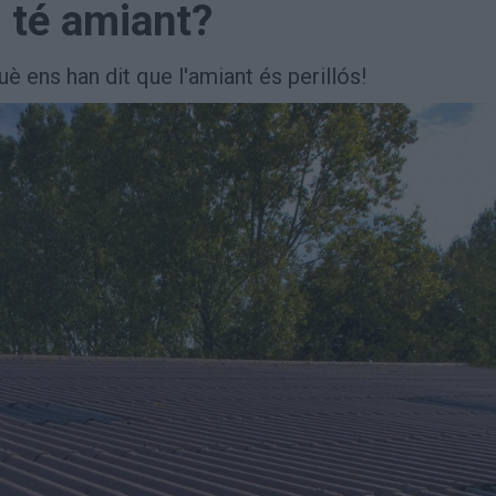
 té amiant?
ens han dit que l'amiant és perillós!