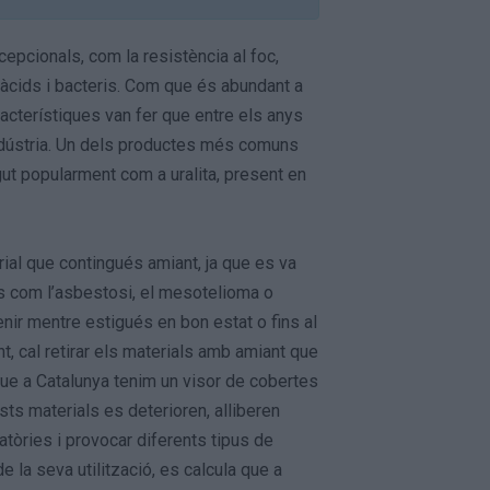
epcionals, com la resistència al foc,
a a àcids i bacteris. Com que és abundant a
racterístiques van fer que entre els anys
indústria. Un dels productes més comuns
gut popularment com a uralita, present en
rial que contingués amiant, ja que es va
es com l’asbestosi, el mesotelioma o
tenir mentre estigués en bon estat o fins al
nt, cal retirar els materials amb amiant que
 que a Catalunya tenim un visor de cobertes
sts materials es deterioren, alliberen
atòries i provocar diferents tipus de
e la seva utilització, es calcula que a