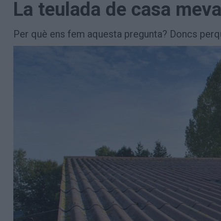
La teulada de casa meva
Aniversaris
Hemeroteca
Premis Oleguer Bisbal
Per què ens fem aquesta pregunta? Doncs perquè 
Subscriu-te