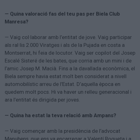
— Quina valoració fas del teu pas per Biela Club
Manresa?
— Vaig col·laborar amb l’entitat de jove. Vaig participar
als ral·lis 2.000 Viratges i als de la Pujada en costa a
Montserrat, hi feia de locutor. Vaig ser copilot del Josep
Escalé Sisteré de les bates, que corria amb un mini i de
l’amic Josep M. Macià. Fins a la davallada econòmica, el
Biela sempre havia estat molt ben considerat a nivell
automobilístic arreu de l’Estat. D’aquella època en
quedem molt pocs. Hi va haver un relleu generacional i
ara l’entitat és dirigida per joves.
— Quina ha estat la teva relació amb Ampans?
— Vaig començar amb la presidència de l’advocat
Manubens, que ens va encarregar a Valentí Roqueta i a