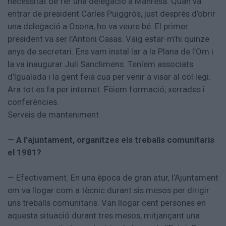
necessitat de fer una delegació a Manresa. Quan va
entrar de president Carles Puiggròs, just després d’obrir
una delegació a Osona, ho va veure bé. El primer
president va ser l’Antoni Casas. Vaig estar-m’hi quinze
anys de secretari. Ens vam instal·lar a la Plana de l’Om i
la va inaugurar Juli Sanclimens. Teníem associats
d’Igualada i la gent feia cua per venir a visar al col·legi.
Ara tot es fa per internet. Fèiem formació, xerrades i
conferències.
Serveis de manteniment
— A l’ajuntament, organitzes els treballs comunitaris
el 1981?
— Efectivament. En una època de gran atur, l’Ajuntament
em va llogar com a tècnic durant sis mesos per dirigir
uns treballs comunitaris. Van llogar cent persones en
aquesta situació durant tres mesos, mitjançant una