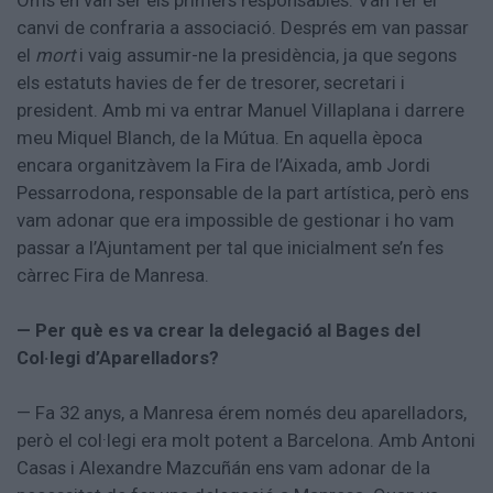
Oms en van ser els primers responsables. Van fer el
canvi de confraria a associació. Després em van passar
el
mort
i vaig assumir-ne la presidència, ja que segons
els estatuts havies de fer de tresorer, secretari i
president. Amb mi va entrar Manuel Villaplana i darrere
meu Miquel Blanch, de la Mútua. En aquella època
encara organitzàvem la Fira de l’Aixada, amb Jordi
Pessarrodona, responsable de la part artística, però ens
vam adonar que era impossible de gestionar i ho vam
passar a l’Ajuntament per tal que inicialment se’n fes
càrrec Fira de Manresa.
— Per què es va crear la delegació al Bages del
Col·legi d’Aparelladors?
— Fa 32 anys, a Manresa érem només deu aparelladors,
però el col·legi era molt potent a Barcelona. Amb Antoni
Casas i Alexandre Mazcuñán ens vam adonar de la