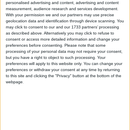
Manteniment. Conjuntament amb l’enginyer Pep
personalised advertising and content, advertising and content
Centelles vam crear aquests serveis. Inicialment en
measurement, audience research and services development.
With your permission we and our partners may use precise
dèiem Brigada d’obres. Vam llogar paletes, electricistes,
geolocation data and identification through device scanning. You
fusters... Vam comprar cotxes i d’una manera precària
may click to consent to our and our 1733 partners’ processing
ens vam instal·lar a l’Escorxador, quan ja estava tancat,
as described above. Alternatively you may click to refuse to
on vam muntar unes oficines i un vestidor. Amb els anys
consent or access more detailed information and change your
vam aconseguir tenir una brigada potent. Recordo que
preferences before consenting.
Please note that some
processing of your personal data may not require your consent,
quan vam començar hi havia un regidor que als vespres
but you have a right to object to such processing. Your
anava a veure els veïns per saber els fanals que estaven
preferences will apply to this website only. You can change your
fosos, en una època en què l’enllumenat era un
preferences or withdraw your consent at any time by returning
desastre. D’acord amb les associacions de veïns, vam
to this site and clicking the "Privacy" button at the bottom of the
posar un telèfon directe al nostre despatx per rebre les
webpage.
queixes sobre les bombetes foses, per tal que l’endemà
s’anessin a arreglar. Aquesta actitud de donar resposta
va crear una bona sintonia amb algunes associacions
com Sant Pau o la barriada Mion. A partir d’aquí vam
anar muntant els serveis de Manteniment i durant anys
vaig ser-ne el responsable, des dels serveis del