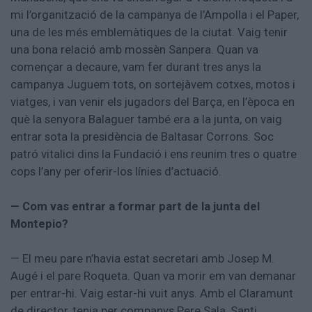
mi l’organització de la campanya de l’Ampolla i el Paper,
una de les més emblemàtiques de la ciutat. Vaig tenir
una bona relació amb mossèn Sanpera. Quan va
començar a decaure, vam fer durant tres anys la
campanya Juguem tots, on sortejàvem cotxes, motos i
viatges, i van venir els jugadors del Barça, en l’època en
què la senyora Balaguer també era a la junta, on vaig
entrar sota la presidència de Baltasar Corrons. Soc
patró vitalici dins la Fundació i ens reunim tres o quatre
cops l’any per oferir-los línies d’actuació.
— Com vas entrar a formar part de la junta del
Montepio?
— El meu pare n’havia estat secretari amb Josep M.
Augé i el pare Roqueta. Quan va morir em van demanar
per entrar-hi. Vaig estar-hi vuit anys. Amb el Claramunt
de director, tenia per companys Pere Sala, Santi