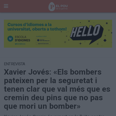
Cerca
Portada
Temes del Pou
Cultura
Gent
Història Manresa
Cròniques des de Manresa
ENTREVISTA
Xavier Jovés: «Els bombers
Paisatge
Taula Rodona
pateixen per la seguretat i
Consells
tenen clar que val més que es
Opinió
El Cul del Pou
cremin deu pins que no pas
que mori un bomber»
Qui Som
400 Pous