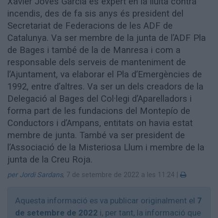
Xavier Jovés Garcia és expert en la lluita contra
Aniversaris
incendis, des de fa sis anys és president del
Hemeroteca
Secretariat de Federacions de les ADF de
Premis Oleguer Bisbal
Catalunya. Va ser membre de la junta de l’ADF Pla
Subscriu-te
de Bages i també de la de Manresa i com a
responsable dels serveis de manteniment de
l’Ajuntament, va elaborar el Pla d’Emergències de
1992, entre d’altres. Va ser un dels creadors de la
Delegació al Bages del Col·legi d’Aparelladors i
forma part de les fundacions del Montepío de
Conductors i d’Ampans, entitats on havia estat
membre de junta. També va ser president de
l’Associació de la Misteriosa Llum i membre de la
junta de la Creu Roja.
per Jordi Sardans
,
7 de setembre de 2022 a les 11:24
|
Aquesta informació es va publicar originalment el
7
de setembre de 2022
i, per tant, la informació que