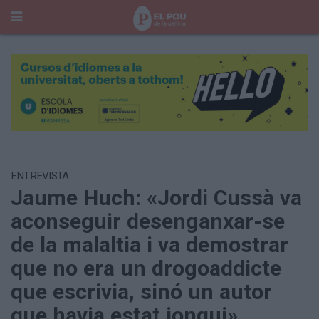
Cerca
Portada
Temes del Pou
Cultura
Gent
Història Manresa
Cròniques des de Manresa
ENTREVISTA
Jaume Huch: «Jordi Cussà va
Paisatge
Taula Rodona
aconseguir desenganxar-se
Consells
de la malaltia i va demostrar
Opinió
El Cul del Pou
que no era un drogoaddicte
que escrivia, sinó un autor
Qui Som
que havia estat jonqui»
400 Pous