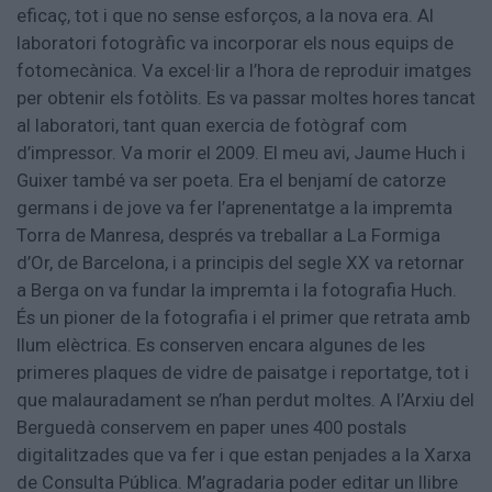
eficaç, tot i que no sense esforços, a la nova era. Al
laboratori fotogràfic va incorporar els nous equips de
fotomecànica. Va excel·lir a l’hora de reproduir imatges
per obtenir els fotòlits. Es va passar moltes hores tancat
al laboratori, tant quan exercia de fotògraf com
d’impressor. Va morir el 2009. El meu avi, Jaume Huch i
Guixer també va ser poeta. Era el benjamí de catorze
germans i de jove va fer l’aprenentatge a la impremta
Torra de Manresa, després va treballar a La Formiga
d’Or, de Barcelona, i a principis del segle XX va retornar
a Berga on va fundar la impremta i la fotografia Huch.
És un pioner de la fotografia i el primer que retrata amb
llum elèctrica. Es conserven encara algunes de les
primeres plaques de vidre de paisatge i reportatge, tot i
que malauradament se n’han perdut moltes. A l’Arxiu del
Berguedà conservem en paper unes 400 postals
digitalitzades que va fer i que estan penjades a la Xarxa
de Consulta Pública. M’agradaria poder editar un llibre