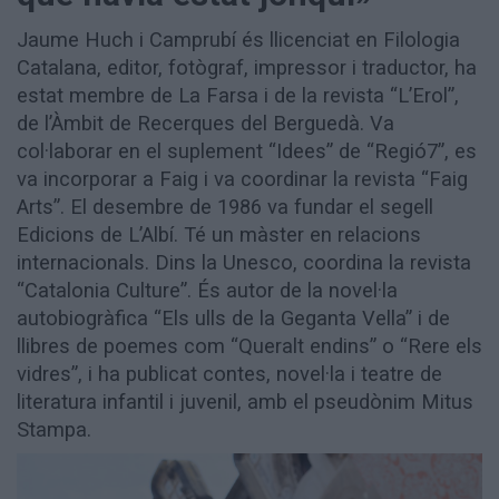
Aniversaris
Jaume Huch i Camprubí és llicenciat en Filologia
Hemeroteca
Catalana, editor, fotògraf, impressor i traductor, ha
Premis Oleguer Bisbal
estat membre de La Farsa i de la revista “L’Erol”,
Subscriu-te
de l’Àmbit de Recerques del Berguedà. Va
col·laborar en el suplement “Idees” de “Regió7”, es
va incorporar a Faig i va coordinar la revista “Faig
Arts”. El desembre de 1986 va fundar el segell
Edicions de L’Albí. Té un màster en relacions
internacionals. Dins la Unesco, coordina la revista
“Catalonia Culture”. És autor de la novel·la
autobiogràfica “Els ulls de la Geganta Vella” i de
llibres de poemes com “Queralt endins” o “Rere els
vidres”, i ha publicat contes, novel·la i teatre de
literatura infantil i juvenil, amb el pseudònim Mitus
Stampa.