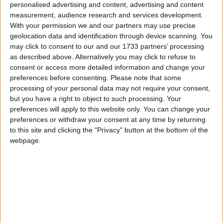
personalised advertising and content, advertising and content
departaments, perquè tothom hi pogués encaixar. Les
measurement, audience research and services development.
meves beceroles per poder fer articles al
Regió7
van ser
With your permission we and our partners may use precise
els escrits a
L’Erol
... Van ser uns anys culturalment
geolocation data and identification through device scanning. You
may click to consent to our and our 1733 partners’ processing
potents, en què estudiava a la facultat. Aleshores una
as described above. Alternatively you may click to refuse to
figura important per mi va ser Climent Forner, a qui
consent or access more detailed information and change your
considero el meu pare literari. Ell em va animar a ser
preferences before consenting.
Please note that some
editor. El coneixia de la seva etapa a la rectoria de
processing of your personal data may not require your consent,
Navàs, quan hi anava a llegir versos i em va acollir molt
but you have a right to object to such processing. Your
preferences will apply to this website only. You can change your
bé des del primer moment.
preferences or withdraw your consent at any time by returning
to this site and clicking the "Privacy" button at the bottom of the
— I quins són els orígens de la teva relació amb
webpage.
Manresa?
— És una relació familiar i afectiva des que era petit.
Compartia amb els Villaplana l’amor i la passió per la
fotografia. El meu avi Jaume, a més de treballar a la
impremta Torra, estableix una gran amistat amb el
fotògraf Villaplana, l’avi, que els dura tota la vida. El seu