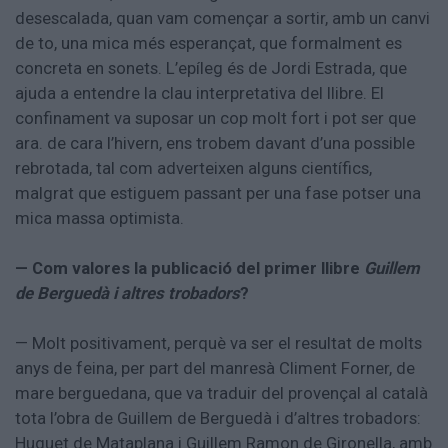
desescalada, quan vam començar a sortir, amb un canvi
de to, una mica més esperançat, que formalment es
concreta en sonets. L’epíleg és de Jordi Estrada, que
ajuda a entendre la clau interpretativa del llibre. El
confinament va suposar un cop molt fort i pot ser que
ara. de cara l’hivern, ens trobem davant d’una possible
rebrotada, tal com adverteixen alguns científics,
malgrat que estiguem passant per una fase potser una
mica massa optimista.
— Com valores la publicació del primer llibre
Guillem
de Berguedà i altres trobadors
?
— Molt positivament, perquè va ser el resultat de molts
anys de feina, per part del manresà Climent Forner, de
mare berguedana, que va traduir del provençal al català
tota l’obra de Guillem de Berguedà i d’altres trobadors:
Huguet de Mataplana i Guillem Ramon de Gironella, amb