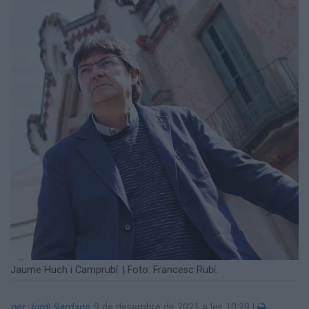
Jaume Huch i Camprubí. | Foto: Francesc Rubí.
per Jordi Sardans
,
9 de desembre de 2021 a les 10:29
|