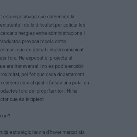
stat espanyol abans que comencés la
stents i de la dificultat per aplicar les
 cercar sinergies entre administracions i
productes provoca recels entre
el món, que és global i supercomunicat.
ir fora. He exposat el projecte al
ue era transversal i no es podia encabir
oximitat, pel fet que cada departament
omerç coix al qual li faltarà una pota, en
ductes fora del propi territori. Hi ha
ctor que és incipient.
oral?
tjà estratègic hauria d’haver marxat als