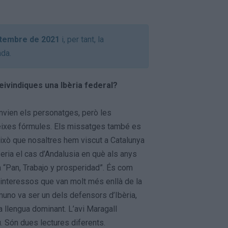
etembre de 2021
i, per tant, la
ada.
reivindiques una Ibèria federal?
anvien els personatges, però les
eixes fórmules. Els missatges també es
 això que nosaltres hem viscut a Catalunya
eria el cas d’Andalusia en què als anys
a “Pan, Trabajo y prosperidad”. És com
 interessos que van molt més enllà de la
muno va ser un dels defensors d’Ibèria,
a llengua dominant. L’avi Maragall
u. Són dues lectures diferents.