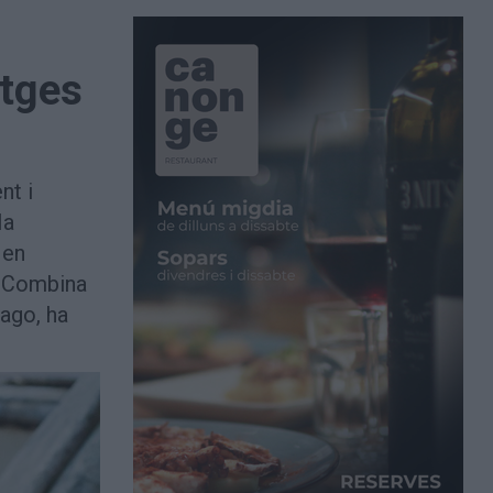
atges
nt i
Ha
 en
. Combina
mago, ha