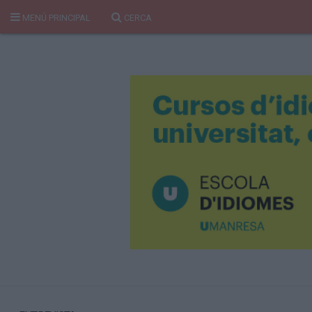
MENÚ PRINCIPAL
CERCA
Cerca
Portada
Temes del Pou
Cultura
Gent
Història Manresa
Cròniques des de Manresa
Paisatge
Taula Rodona
Consells
Opinió
El Cul del Pou
Qui Som
400 Pous