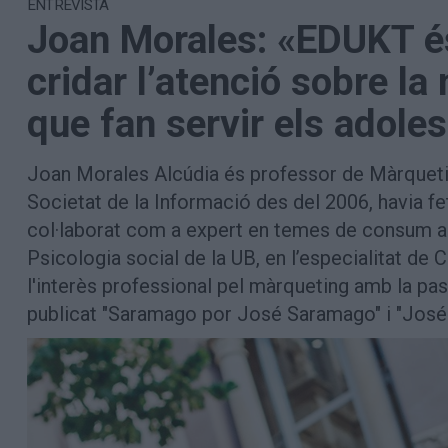
ENTREVISTA
Aniversaris
Joan Morales: «EDUKT és 
Hemeroteca
Premis Oleguer Bisbal
cridar l’atenció sobre la
Subscriu-te
que fan servir els adole
Joan Morales Alcúdia és professor de Màrqueti
Societat de la Informació des del 2006, havia fet
col·laborat com a expert en temes de consum al d
Psicologia social de la UB, en l’especialitat 
l'interès professional pel màrqueting amb la pass
publicat "Saramago por José Saramago" i "José 