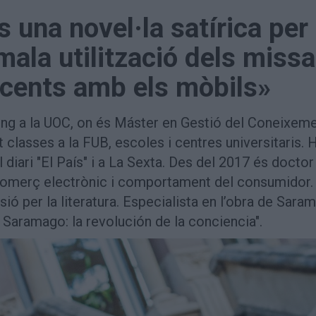
una novel·la satírica per
 mala utilització dels miss
scents amb els mòbils»
ng a la UOC, on és Máster en Gestió del Coneixeme
 classes a la FUB, escoles i centres universitaris. 
iari "El País" i a La Sexta. Des del 2017 és doctor
de Comerç electrònic i comportament del consumidor
ió per la literatura. Especialista en l’obra de Sara
Saramago: la revolución de la conciencia".