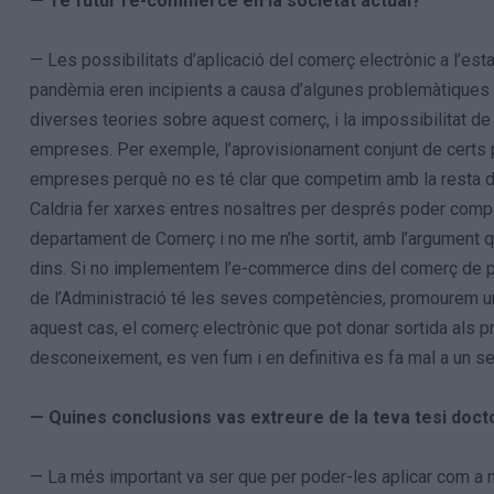
— Té futur l’e-commerce en la societat actual?
— Les possibilitats d’aplicació del comerç electrònic a l’e
pandèmia eren incipients a causa d’algunes problemàtiques exi
diverses teories sobre aquest comerç, i la impossibilitat de
empreses. Per exemple, l’aprovisionament conjunt de certs 
empreses perquè no es té clar que competim amb la resta d
Caldria fer xarxes entres nosaltres per després poder compet
departament de Comerç i no me n’he sortit, amb l’argument q
dins. Si no implementem l’e-commerce dins del comerç de pr
de l’Administració té les seves competències, promourem un c
aquest cas, el comerç electrònic que pot donar sortida als pro
desconeixement, es ven fum i en definitiva es fa mal a un se
— Quines conclusions vas extreure de la teva tesi doct
— La més important va ser que per poder-les aplicar com a mi