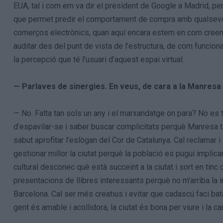
EUA, tal i com em va dir el president de Google a Madrid, però
que permet predir el comportament de compra amb qualsevol 
comerços electrònics, quan aquí encara estem en com cree
auditar des del punt de vista de l’estructura, de com funcion
la percepció que té l’usuari d’aquest espai virtual.
— Parlaves de sinergies. En veus, de cara a la Manresa
— No. Falta tan sols un any i el marxandatge on para? No es 
d’espavilar-se i saber buscar complicitats perquè Manresa t
sabut aprofitar l’eslògan del Cor de Catalunya. Cal reclamar 
gestionar millor la ciutat perquè la població es pugui implica
cultural desconec què està succeint a la ciutat i sort en tin
presentacions de llibres interessants perquè no m’arriba la 
Barcelona. Cal ser més creatius i evitar que cadascú faci bat
gent és amable i acollidora, la ciutat és bona per viure i la c