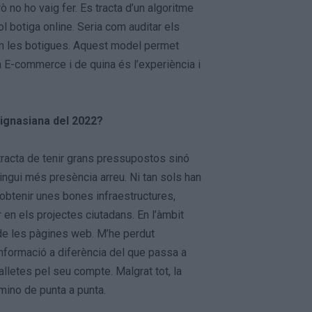
 no ho vaig fer. Es tracta d’un algoritme
botiga online. Seria com auditar els
m les botigues. Aquest model permet
a E-commerce i de quina és l’experiència i
 ignasiana del 2022?
tracta de tenir grans pressupostos sinó
ingui més presència arreu. Ni tan sols han
i obtenir unes bones infraestructures,
r en els projectes ciutadans. En l’àmbit
c de les pàgines web. M’he perdut
informació a diferència del que passa a
alletes pel seu compte. Malgrat tot, la
amino de punta a punta.