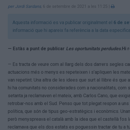
per Jordi Sardans
,
6 de setembre de 2021 a les 11:25
|
Aquesta informació es va publicar originalment el
6 de s
informació que hi apareix fa referència a la data especific
— Estàs a punt de publicar
Les oportunitats perdudes
.Hi 
— Es tracta de veure com al llarg dels dos darrers segles c
actuacions més o menys es repeteixen i s’apliquen les mat
van repetint. Una altra de les idees que surt al llibre és que
hi ha comunitats no considerades com a nacionalitats, com s
setanta ja reclamaven el mateix, amb Carlos Cano, que exigi
retrobar-nos amb el Sud. Penso que tot plegat respon a uns
política, que són de tipus geo-estratègics i econòmics. Una
però menyspreava el català amb la idea que el castellà fos l
reclamava que els dos estats es poguessin tractar de tu a t