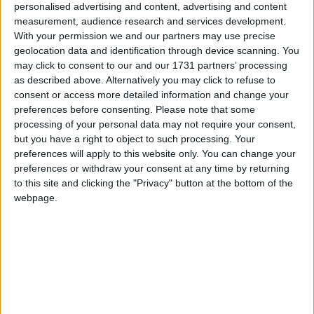
personalised advertising and content, advertising and content
que al seu. Estava clar que aquelles 170 persones no
measurement, audience research and services development.
volien donar-ho a conèixer i vaig fer un pas enrere: el
With your permission we and our partners may use precise
projecte va quedar inacabat el 2011. Els preocupava
geolocation data and identification through device scanning. You
molt l’autoimatge que podien donar perquè si es
may click to consent to our and our 1731 partners’ processing
as described above. Alternatively you may click to refuse to
donava a conèixer les condicions en què vivien deixaven
consent or access more detailed information and change your
de tenir la nau on s’allotjaven, ja que a l’Ajuntament li
preferences before consenting.
Please note that some
interessava que el tema no es mogués gaire. Quedava
processing of your personal data may not require your consent,
clar que ells podrien perdre el seu dret a l’habitatge i
but you have a right to object to such processing. Your
molts preferien mantenir la ficció de fer veure que
preferences will apply to this website only. You can change your
preferences or withdraw your consent at any time by returning
tenien una bona vida a Barcelona, de cara a la seva
to this site and clicking the "Privacy" button at the bottom of the
família.
webpage.
— Com va anar el projecte
Fals positiu
a Colòmbia?
— Fa referència a la població civil assassinada per
organismes estatals, simulant que eren membres de les
guerrilles.
Fals positiu
és el nom que s’assigna als
militars que cobraven incentius i tenien dret a vacances