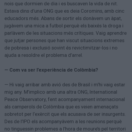
nois que dormien de dia i es buscaven la vida de nit.
Estava dins d’una ONG que es deia Coromins, amb cinc
educadors més. Abans de sortir els donàvem un àpat,
jugàvem una mica a futbol perquè els baixés la droga i
parlàvem de les situacions més crítiques. Vaig aprendre
que jutjar persones que han viscut situacions extremes
de pobresa i exclusió sovint és revictimitzar-los i no
ajuda a resoldre el problema d’arrel.
— Com va ser l’experiència de Colòmbia?
— Hi vaig arribar amb avió des de Brasil i m’hi vaig estar
mig any. M’implico amb una altra ONG, International
Peace Observatory, fent acompanyament internacional
als camperols de Colòmbia que es veien amenaçats
sobretot per l’exèrcit que els acusava de ser insurgents.
Des de l’IPO els acompanyàvem a les reunions perquè
no tinguessin problemes a l’hora de moure’s pel territori