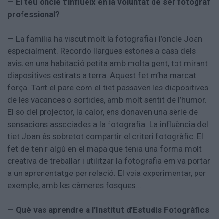
— El teu oncle t’influeix en la voluntat de ser fotògraf
professional?
— La família ha viscut molt la fotografia i l’oncle Joan
especialment. Recordo llargues estones a casa dels
avis, en una habitació petita amb molta gent, tot mirant
diapositives estirats a terra. Aquest fet m’ha marcat
força. Tant el pare com el tiet passaven les diapositives
de les vacances o sortides, amb molt sentit de l’humor.
El so del projector, la calor, ens donaven una sèrie de
sensacions associades a la fotografia. La influència del
tiet Joan és sobretot compartir el criteri fotogràfic. El
fet de tenir algú en el mapa que tenia una forma molt
creativa de treballar i utilitzar la fotografia em va portar
a un aprenentatge per relació. El veia experimentar, per
exemple, amb les càmeres fosques...
— Què vas aprendre a l’Institut d’Estudis Fotogràfics