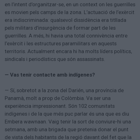
en l’intent d’organitzar-se, en un context on les guerrilles
es movien pels camps de la zona. L’actuació de l’exèrcit
era indiscriminada: qualsevol dissidència era titllada
pels militars d’insurgència de formar part de les
guerrilles. A més, hi havia una total connivència entre
l’exèrcit i les estructures paramilitars en aquests
territoris. Actualment encara hi ha molts líders polítics,
sindicals i periodístics que són assassinats.
— Vas tenir contacte amb indígenes?
— Sí, sobretot a la zona del Darién, una província de
Panamà, molt a prop de Colòmbia. Va ser una
experiència impressionant. Són 102 comunitats
indígenes i de la que més puc parlar és una que es diu
Embera wawnaan. Vaig tenir la sort de conviure-hi una
setmana, amb una brigada que pretenia donar el punt
de vista dels habitants de la regió davant del fet que la