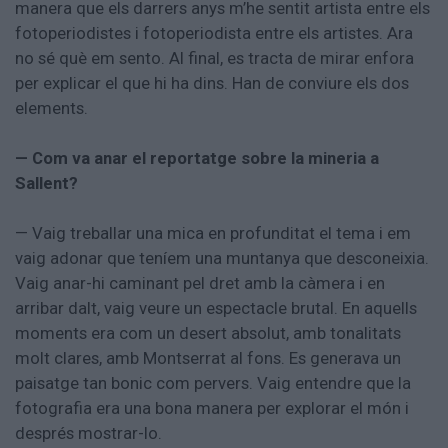
manera que els darrers anys m’he sentit artista entre els
fotoperiodistes i fotoperiodista entre els artistes. Ara
no sé què em sento. Al final, es tracta de mirar enfora
per explicar el que hi ha dins. Han de conviure els dos
elements.
— Com va anar el reportatge sobre la mineria a
Sallent?
— Vaig treballar una mica en profunditat el tema i em
vaig adonar que teníem una muntanya que desconeixia.
Vaig anar-hi caminant pel dret amb la càmera i en
arribar dalt, vaig veure un espectacle brutal. En aquells
moments era com un desert absolut, amb tonalitats
molt clares, amb Montserrat al fons. Es generava un
paisatge tan bonic com pervers. Vaig entendre que la
fotografia era una bona manera per explorar el món i
després mostrar-lo.