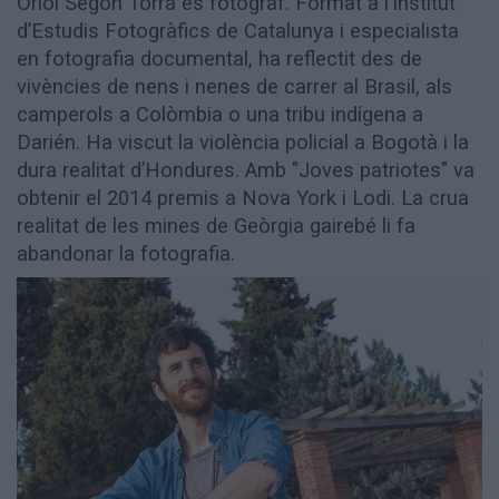
Oriol Segon Torra és fotògraf. Format a l’Institut
Aniversaris
d’Estudis Fotogràfics de Catalunya i especialista
Hemeroteca
en fotografia documental, ha reflectit des de
Premis Oleguer Bisbal
vivències de nens i nenes de carrer al Brasil, als
Subscriu-te
camperols a Colòmbia o una tribu indígena a
Darién. Ha viscut la violència policial a Bogotà i la
dura realitat d’Hondures. Amb "Joves patriotes" va
obtenir el 2014 premis a Nova York i Lodi. La crua
realitat de les mines de Geòrgia gairebé li fa
abandonar la fotografia.