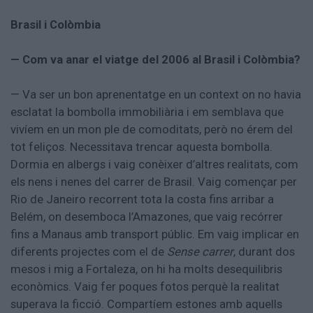
Brasil i Colòmbia
— Com va anar el viatge del 2006 al Brasil i Colòmbia?
— Va ser un bon aprenentatge en un context on no havia
esclatat la bombolla immobiliària i em semblava que
vivíem en un mon ple de comoditats, però no érem del
tot feliços. Necessitava trencar aquesta bombolla.
Dormia en albergs i vaig conèixer d’altres realitats, com
els nens i nenes del carrer de Brasil. Vaig començar per
Rio de Janeiro recorrent tota la costa fins arribar a
Belém, on desemboca l’Amazones, que vaig recórrer
fins a Manaus amb transport públic. Em vaig implicar en
diferents projectes com el de
Sense carrer
, durant dos
mesos i mig a Fortaleza, on hi ha molts desequilibris
econòmics. Vaig fer poques fotos perquè la realitat
superava la ficció. Compartíem estones amb aquells