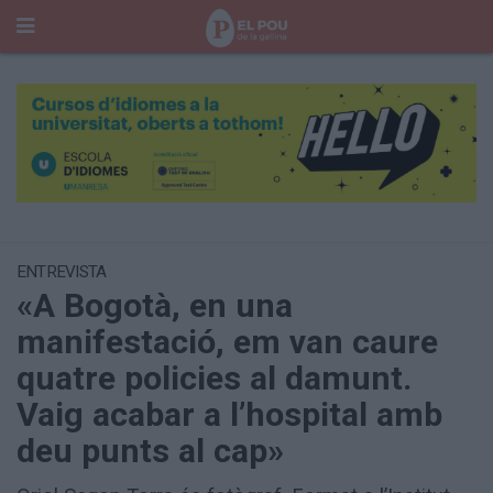
Cerca
Portada
Temes del Pou
Cultura
Gent
Història Manresa
Cròniques des de Manresa
ENTREVISTA
«A Bogotà, en una
Paisatge
Taula Rodona
manifestació, em van caure
Consells
quatre policies al damunt.
Opinió
El Cul del Pou
Vaig acabar a l’hospital amb
deu punts al cap»
Qui Som
400 Pous