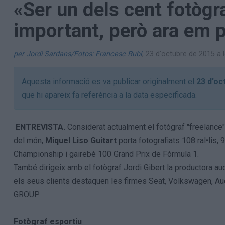
«Ser un dels cent fotògr
Aniversaris
Hemeroteca
important, però ara em p
Premis Oleguer Bisbal
Subscriu-te
per Jordi Sardans/Fotos: Francesc Rubí
,
23 d'octubre de 2015 a 
Aquesta informació es va publicar originalment el
23 d'oc
que hi apareix fa referència a la data especificada.
ENTREVISTA.
Considerat actualment el fotògraf "freelanc
del món,
Miquel Liso Guitart
porta fotografiats 108 ral•lis,
Championship i gairebé 100 Grand Prix de Fórmula 1.
També dirigeix amb el fotògraf Jordi Gibert la productora au
els seus clients destaquen les firmes Seat, Volkswagen, A
GROUP.
Fotògraf esportiu