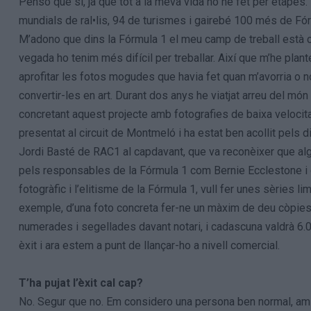
Penso que sí, ja que tot a la meva vida ho he fet per etape
mundials de ral•lis, 94 de turismes i gairebé 100 més de Fór
M’adono que dins la Fórmula 1 el meu camp de treball està c
vegada ho tenim més difícil per treballar. Així que m’he plan
aprofitar les fotos mogudes que havia fet quan m’avorria o n
convertir-les en art. Durant dos anys he viatjat arreu del m
concretant aquest projecte amb fotografies de baixa velocitat
presentat al circuit de Montmeló i ha estat ben acollit pels
Jordi Basté de RAC1 al capdavant, que va reconèixer que alg
pels responsables de la Fórmula 1 com Bernie Ecclestone i div
fotogràfic i l’elitisme de la Fórmula 1, vull fer unes sèries l
exemple, d’una foto concreta fer-ne un màxim de deu còpies 
numerades i segellades davant notari, i cadascuna valdrà 6.00
èxit i ara estem a punt de llançar-ho a nivell comercial.
T’ha pujat l’èxit cal cap?
No. Segur que no. Em considero una persona ben normal, am