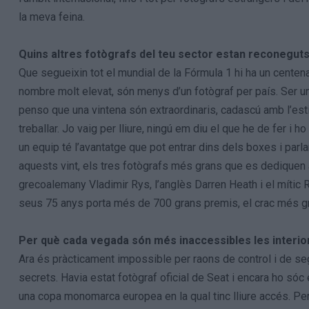
la meva feina.
Quins altres fotògrafs del teu sector estan reconeguts 
Que segueixin tot el mundial de la Fórmula 1 hi ha un centena
nombre molt elevat, són menys d’un fotògraf per país. Ser u
penso que una vintena són extraordinaris, cadascú amb l’esti
treballar. Jo vaig per lliure, ningú em diu el que he de fer i ho
un equip té l’avantatge que pot entrar dins dels boxes i parla
aquests vint, els tres fotògrafs més grans que es dediquen 
grecoalemany Vladimir Rys, l’anglès Darren Heath i el mític 
seus 75 anys porta més de 700 grans premis, el crac més g
Per què cada vegada són més inaccessibles les interior
Ara és pràcticament impossible per raons de control i de seg
secrets. Havia estat fotògraf oficial de Seat i encara ho sóc 
una copa monomarca europea en la qual tinc lliure accés. Però,