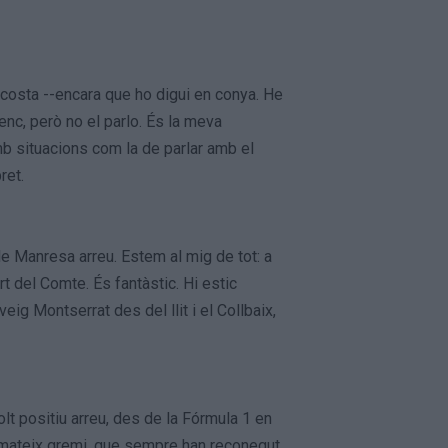
 costa --encara que ho digui en conya. He
enc, però no el parlo. És la meva
mb situacions com la de parlar amb el
ret.
e Manresa arreu. Estem al mig de tot: a
t del Comte. És fantàstic. Hi estic
veig Montserrat des del llit i el Collbaix,
t positiu arreu, des de la Fórmula 1 en
del mateix gremi, que sempre han reconegut