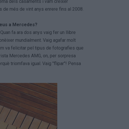
 tema dels casaments i vam créixer
 de més de vint anys enrere fins al 2008.
 deus a Mercedes?
Quan fa ara dos anys vaig fer un llibre
conèixer mundialment. Vaig agafar molt
m va felicitar pel tipus de fotografies que
revista Mercedes AMG, on, per sorpresa
è triomfava igual. Vaig "flipar"! Pensa