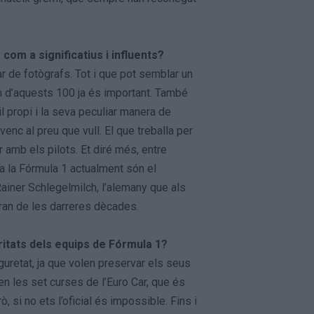
com a significatius i influents?
r de fotògrafs. Tot i que pot semblar un
n d’aquests 100 ja és important. També
l propi i la seva peculiar manera de
 venc al preu que vull. El que treballa per
r amb els pilots. Et diré més, entre
a la Fórmula 1 actualment són el
Rainer Schlegelmilch, l’alemany que als
ran de les darreres dècades.
itats dels equips de Fórmula 1?
uretat, ja que volen preservar els seus
en les set curses de l’Euro Car, que és
 si no ets l’oficial és impossible. Fins i