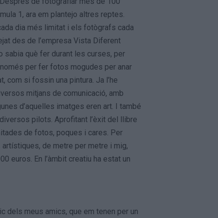
s. Després de fotografiar més de 100
mula 1, ara em plantejo altres reptes.
ada dia més limitat i els fotògrafs cada
tejat des de l’empresa Vista Diferent
o sabia què fer durant les curses, per
ón només per fer fotos mogudes per anar
, com si fossin una pintura. Ja l’he
 diversos mitjans de comunicació, amb
unes d’aquelles imatges eren art. I també
ersos pilots. Aprofitant l’èxit del llibre
imitades de fotos, poques i cares. Per
artístiques, de metre per metre i mig,
0 euros. En l’àmbit creatiu ha estat un
ic dels meus amics, que em tenen per un