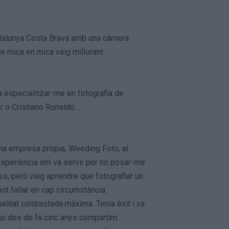
 Catalunya Costa Brava amb una càmera
e mica en mica vaig millorant.
 a especialitzar-me en fotografia de
o Cristiano Ronaldo...
una empresa pròpia, Weeding Foto, al
 experiència em va servir per no posar-me
es, però vaig aprendre que fotografiar un
ot fallar en cap circumstància.
alitat contrastada màxima. Tenia èxit i va
ui des de fa cinc anys compartim