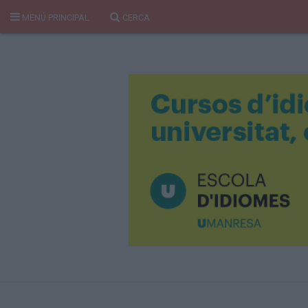
MENÚ PRINCIPAL
CERCA
Cerca
Portada
Temes del Pou
Cultura
Gent
Història Manresa
Cròniques des de Manresa
Paisatge
Taula Rodona
Consells
Opinió
El Cul del Pou
Qui Som
400 Pous