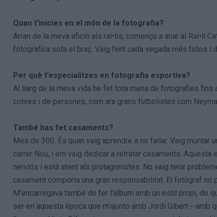
Quan t’inicies en el món de la fotografia?
Arran de la meva afició als ral•lis, començo a anar al Ral•li
fotogràfica sota el braç. Vaig fent cada vegada més fotos i d
Per què t’especialitzes en fotografia esportiva?
Al llarg de la meva vida he fet tota mena de fotografies fins
cotxes i de persones, com ara grans futbolistes com Neymar 
També has fet casaments?
Més de 300. És quan vaig aprendre a no fallar. Vaig muntar 
carrer Nou, i em vaig dedicar a retratar casaments. Aquesta
nerviós i està atent als protagonistes. No vaig tenir problem
casament comporta una gran responsabilitat. El fotògraf no p
M’encarregava també de fer l’àlbum amb un estil propi, de qu
ser en aquesta època que m’ajunto amb Jordi Gibert --amb q