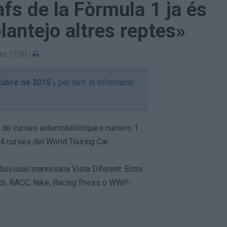
afs de la Fòrmula 1 ja és
lantejo altres reptes»
les 12:00
|
tubre de 2015
i, per tant, la informació
e" de curses automobilístiques número 1
 94 curses del World Touring Car
diovisual manresana Vista Diferent. Entre
udi, RACC, Nike, Racing Press o WWP-