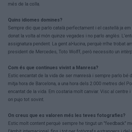
més de la colla.
Quins idiomes domines?
Sempre dic que parlo català perfectament i el castellà ja em
donat la volta al món quinze vegades i no parlo anglès. L’ent
assignatura pendent. La gent al•lucina, perquè m’he trobat a
president de Mercedes, Toto Wolff, però necessito un intèrp
Com és que continues vivint a Manresa?
Estic encantat de la vida de ser manresà i sempre parlo bé d
mitja hora de Barcelona, a una hora dels 2.000 metres del Por
encantat de la vida. Em costaria molt canviar. Visc al centre i 
on pujo tot sovint.
On creus que es valoren més les teves fotografies?
Estic molt content perquè sempre he tingut un "feedback" mol
l’àmbit internacional, fins i tot per fotògrafs estrangers i 