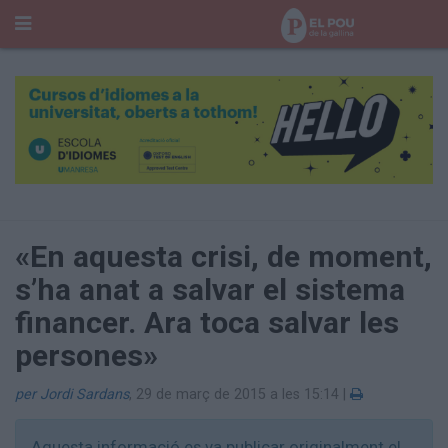
Cerca
Portada
Temes del Pou
Cultura
Gent
Història Manresa
Cròniques des de Manresa
«En aquesta crisi, de moment,
Paisatge
s’ha anat a salvar el sistema
Taula Rodona
financer. Ara toca salvar les
Consells
Opinió
persones»
El Cul del Pou
per Jordi Sardans
,
29 de març de 2015 a les 15:14
|
Qui Som
400 Pous
Aquesta informació es va publicar originalment el