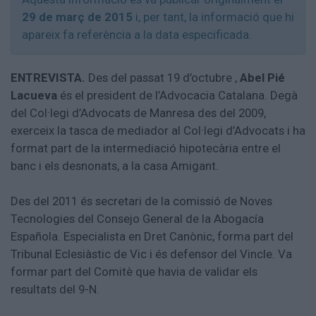
Aniversaris
29 de març de 2015
i, per tant, la informació que hi
Hemeroteca
apareix fa referència a la data especificada.
Premis Oleguer Bisbal
Subscriu-te
ENTREVISTA.
Des del passat 19 d’octubre ,
Abel Pié
Lacueva
és el president de l’Advocacia Catalana. Degà
del Col·legi d’Advocats de Manresa des del 2009,
exerceix la tasca de mediador al Col·legi d’Advocats i ha
format part de la intermediació hipotecària entre el
banc i els desnonats, a la casa Amigant.
Des del 2011 és secretari de la comissió de Noves
Tecnologies del Consejo General de la Abogacía
Española. Especialista en Dret Canònic, forma part del
Tribunal Eclesiàstic de Vic i és defensor del Vincle. Va
formar part del Comitè que havia de validar els
resultats del 9-N.