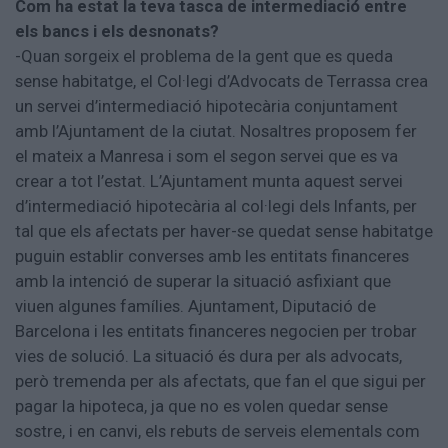
Com ha estat la teva tasca de intermediació entre
els bancs i els desnonats?
-Quan sorgeix el problema de la gent que es queda
sense habitatge, el Col·legi d’Advocats de Terrassa crea
un servei d’intermediació hipotecària conjuntament
amb l’Ajuntament de la ciutat. Nosaltres proposem fer
el mateix a Manresa i som el segon servei que es va
crear a tot l’estat. L’Ajuntament munta aquest servei
d’intermediació hipotecària al col·legi dels Infants, per
tal que els afectats per haver-se quedat sense habitatge
puguin establir converses amb les entitats financeres
amb la intenció de superar la situació asfixiant que
viuen algunes famílies. Ajuntament, Diputació de
Barcelona i les entitats financeres negocien per trobar
vies de solució. La situació és dura per als advocats,
però tremenda per als afectats, que fan el que sigui per
pagar la hipoteca, ja que no es volen quedar sense
sostre, i en canvi, els rebuts de serveis elementals com