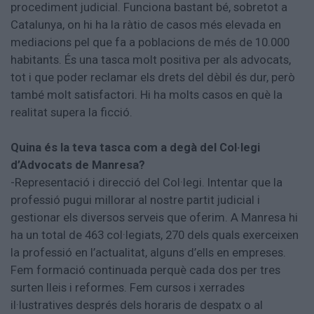
procediment judicial. Funciona bastant bé, sobretot a
Catalunya, on hi ha la ràtio de casos més elevada en
mediacions pel que fa a poblacions de més de 10.000
habitants. És una tasca molt positiva per als advocats,
tot i que poder reclamar els drets del dèbil és dur, però
també molt satisfactori. Hi ha molts casos en què la
realitat supera la ficció.
Quina és la teva tasca com a degà del Col·legi
d’Advocats de Manresa?
-Representació i direcció del Col·legi. Intentar que la
professió pugui millorar al nostre partit judicial i
gestionar els diversos serveis que oferim. A Manresa hi
ha un total de 463 col·legiats, 270 dels quals exerceixen
la professió en l’actualitat, alguns d’ells en empreses.
Fem formació continuada perquè cada dos per tres
surten lleis i reformes. Fem cursos i xerrades
il·lustratives després dels horaris de despatx o al