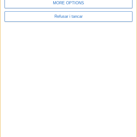
MORE OPTIONS
Refusar i tancar
Fotografies: Francesc Rubí
Comença a treballar tot ajudant a casa amb els negocis del seu pare fins
que de 1986 a 1992 es dedica a ser àrbitre de bàsquet. Comença a
exercir d’advocat el 1997, ho compagina amb l’estudi de pràctiques
jurídiques al Col·legi d’Advocats de Sabadell, i fa de passant en un