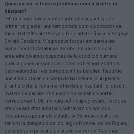
Quina va ser la teva experiència com a àrbitre de
bàsquet?
-El meu pare havia estat àrbitre de bàsquet i jo de
primer vaig estar una temporada com a anotador de
taula. Del 1986 al 1992 vaig fer d’àrbitre fins a la Segona
Divisió Catalana. M’agradava força i em servia per
viatjar per tot Catalunya. També em va servir per
entendre diversos aspectes de la condició humana,
quan algunes persones adopten en l’esport actituds
desmesurades i els pares sovint es barallen. Recordo
una anècdota en un camp de Barcelona, d’un juvenil
tirant a cistella i una mare histèrica insultant-lo, davant
mateix. La passió i l’educació no se sabien portar
correctament. Mai no vaig patir cap agressió. Tot i que
era una activitat amateur, cobràvem un sou que
m’ajudava a pagar els estudis. A Manresa aleshores
teníem la delegació del col·legi a l’Ateneu de les Piques i
després vam passar a un pis del carrer del Canonge