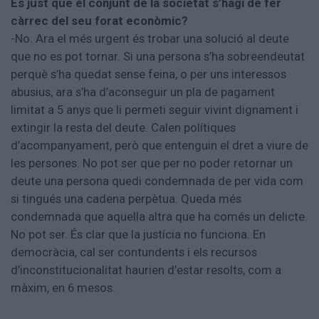
És just que el conjunt de la societat s’hagi de fer
càrrec del seu forat econòmic?
-No. Ara el més urgent és trobar una solució al deute
que no es pot tornar. Si una persona s’ha sobreendeutat
perquè s’ha quedat sense feina, o per uns interessos
abusius, ara s’ha d’aconseguir un pla de pagament
limitat a 5 anys que li permeti seguir vivint dignament i
extingir la resta del deute. Calen polítiques
d’acompanyament, però que entenguin el dret a viure de
les persones. No pot ser que per no poder retornar un
deute una persona quedi condemnada de per vida com
si tingués una cadena perpètua. Queda més
condemnada que aquella altra que ha comés un delicte.
No pot ser. És clar que la justícia no funciona. En
democràcia, cal ser contundents i els recursos
d’inconstitucionalitat haurien d’estar resolts, com a
màxim, en 6 mesos.