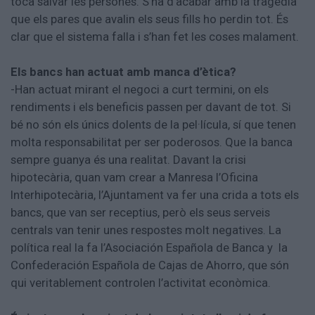
toca salvar les persones. S’ha d’acabar amb la tragèdia
que els pares que avalin els seus fills ho perdin tot. És
clar que el sistema falla i s’han fet les coses malament.
Els bancs han actuat amb manca d’ètica?
-Han actuat mirant el negoci a curt termini, on els
rendiments i els beneficis passen per davant de tot. Si
bé no són els únics dolents de la pel·lícula, sí que tenen
molta responsabilitat per ser poderosos. Que la banca
sempre guanya és una realitat. Davant la crisi
hipotecària, quan vam crear a Manresa l’Oficina
Interhipotecària, l’Ajuntament va fer una crida a tots els
bancs, que van ser receptius, però els seus serveis
centrals van tenir unes respostes molt negatives. La
política real la fa l’Asociación Española de Banca y la
Confederación Española de Cajas de Ahorro, que són
qui veritablement controlen l’activitat econòmica.