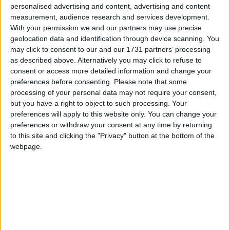
personalised advertising and content, advertising and content
Com valores el premi concedit al jutge Del Amo?
measurement, audience research and services development.
-Molt positivament, ja que demostra que si hi ha
With your permission we and our partners may use precise
voluntat el català es pot fer servir en àmbit de la justícia,
geolocation data and identification through device scanning. You
on utilitzant un símil esportiu encara estem a Segona
may click to consent to our and our 1731 partners’ processing
Divisió. És prou vergonyós que encara avui menys del
as described above. Alternatively you may click to refuse to
consent or access more detailed information and change your
20% de les sentències es facin en català. Del Amo és un
preferences before consenting.
Please note that some
jutge nascut a Madrid que s’ha integrat perfectament a
processing of your personal data may not require your consent,
la ciutat i parla català com la majoria de la societat on
but you have a right to object to such processing. Your
desenvolupa la feina. Va rebre el premi en nom de tots
preferences will apply to this website only. You can change your
els jutges de fora arrelats a la nostra ciutat i que hi fan
preferences or withdraw your consent at any time by returning
to this site and clicking the "Privacy" button at the bottom of the
vida amb tota normalitat.
webpage.
Què et sembla la campanya del català a la justícia?
-Recordo que antigament els jutges que feien les
sentències en català rebien un plus de remuneració, que
després es va treure. Per inèrcia, la majoria d’advocats
presenten els escrits en castellà. Penso que cal posar-hi
el coll per fer les coses en català, perquè no està en les