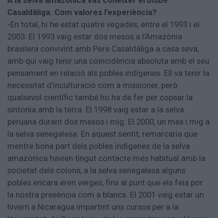
A la selva amazònica vas conèixer el bisbe
Casaldàliga. Com valores l’experiència?
-En total, hi he estat quatre vegades, entre el 1993 i el
2003. El 1993 vaig estar dos mesos a l’Amazònia
brasilera convivint amb Pere Casaldàliga a casa seva,
amb qui vaig tenir una coincidència absoluta amb el seu
pensament en relació als pobles indígenes. Ell va tenir la
necessitat d’inculturació com a missioner, però
qualsevol científic també ho ha de fer per copsar la
sintonia amb la terra. El 1998 vaig estar a la selva
peruana durant dos mesos i mig. El 2000, un mes i mig a
la selva senegalesa. En aquest sentit, remarcaria que
mentre bona part dels pobles indígenes de la selva
amazònica havien tingut contacte més habitual amb la
societat dels colons, a la selva senegalesa alguns
pobles encara eren verges, fins al punt que els feia por
la nostra presència com a blancs. El 2001 vaig estar un
hivern a Nicaragua impartint uns cursos per a la