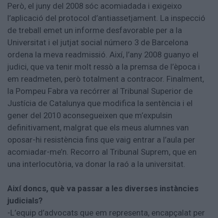
Però, el juny del 2008 sóc acomiadada i exigeixo
l’aplicació del protocol d’antiassetjament. La inspecció
de treball emet un informe desfavorable per a la
Universitat i el jutjat social número 3 de Barcelona
ordena la meva readmissió. Així, l’any 2008 guanyo el
judici, que va tenir molt ressò a la premsa de l’època i
em readmeten, però totalment a contracor. Finalment,
la Pompeu Fabra va recórrer al Tribunal Superior de
Justícia de Catalunya que modifica la sentència i el
gener del 2010 aconsegueixen que m’expulsin
definitivament, malgrat que els meus alumnes van
oposar-hi resistència fins que vaig entrar a l’aula per
acomiadar-me’n. Recorro al Tribunal Suprem, que en
una interlocutòria, va donar la raó a la universitat.
Així doncs, què va passar a les diverses instàncies
judicials?
-L’equip d’advocats que em representa, encapçalat per