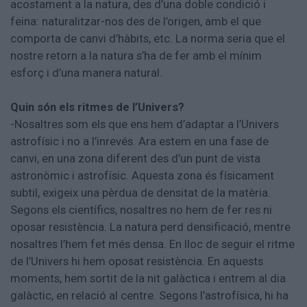
acostament a la natura, des d’una doble condició i
feina: naturalitzar-nos des de l’origen, amb el que
comporta de canvi d’hàbits, etc. La norma seria que el
nostre retorn a la natura s’ha de fer amb el mínim
esforç i d’una manera natural.
Quin són els ritmes de l’Univers?
-Nosaltres som els que ens hem d’adaptar a l’Univers
astrofísic i no a l’inrevés. Ara estem en una fase de
canvi, en una zona diferent des d’un punt de vista
astronòmic i astrofísic. Aquesta zona és físicament
subtil, exigeix una pèrdua de densitat de la matèria.
Segons els científics, nosaltres no hem de fer res ni
oposar resistència. La natura perd densificació, mentre
nosaltres l’hem fet més densa. En lloc de seguir el ritme
de l’Univers hi hem oposat resistència. En aquests
moments, hem sortit de la nit galàctica i entrem al dia
galàctic, en relació al centre. Segons l’astrofísica, hi ha