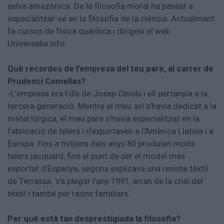
selva amazònica. De la filosofia moral ha passat a
especialitzar-se en la filosofia de la ciència. Actualment
fa cursos de física quàntica i dirigeix el web
Universalia.info
Què recordes de l’empresa del teu pare, al carrer de
Prudenci Comellas?
-L’empresa era Fills de Josep Obiols i ell pertanyia a la
tercera generació. Mentre el meu avi s’havia dedicat a la
metal·lúrgica, el meu pare s’havia especialitzat en la
fabricació de telers i n’exportaven a l’Amèrica Llatina i a
Europa. Fins a mitjans dels anys 80 produïen molts
telers jacquard, fins al punt de ser el model més
exportat d’Espanya, segons explicava una revista tèxtil
de Terrassa. Va plegar l’any 1991, arran de la crisi del
tèxtil i també per raons familiars.
Per què està tan desprestigiada la filosofia?