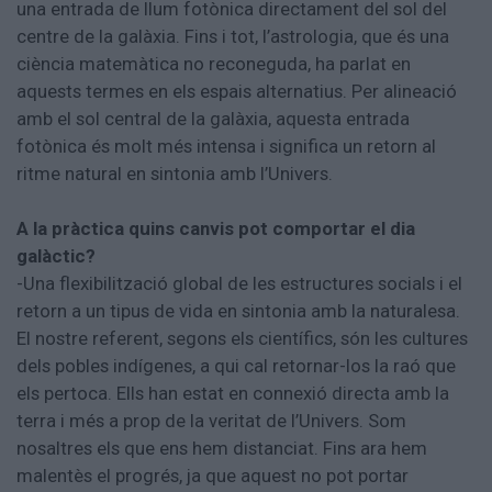
una entrada de llum fotònica directament del sol del
centre de la galàxia. Fins i tot, l’astrologia, que és una
ciència matemàtica no reconeguda, ha parlat en
aquests termes en els espais alternatius. Per alineació
amb el sol central de la galàxia, aquesta entrada
fotònica és molt més intensa i significa un retorn al
ritme natural en sintonia amb l’Univers.
A la pràctica quins canvis pot comportar el dia
galàctic?
-Una flexibilització global de les estructures socials i el
retorn a un tipus de vida en sintonia amb la naturalesa.
El nostre referent, segons els científics, són les cultures
dels pobles indígenes, a qui cal retornar-los la raó que
els pertoca. Ells han estat en connexió directa amb la
terra i més a prop de la veritat de l’Univers. Som
nosaltres els que ens hem distanciat. Fins ara hem
malentès el progrés, ja que aquest no pot portar