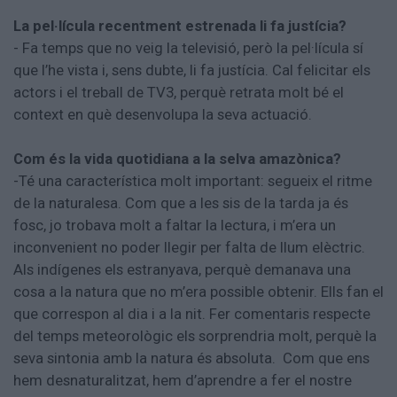
La pel·lícula recentment estrenada li fa justícia?
- Fa temps que no veig la televisió, però la pel·lícula sí
que l’he vista i, sens dubte, li fa justícia. Cal felicitar els
actors i el treball de TV3, perquè retrata molt bé el
context en què desenvolupa la seva actuació.
Com és la vida quotidiana a la selva amazònica?
-Té una característica molt important: segueix el ritme
de la naturalesa. Com que a les sis de la tarda ja és
fosc, jo trobava molt a faltar la lectura, i m’era un
inconvenient no poder llegir per falta de llum elèctric.
Als indígenes els estranyava, perquè demanava una
cosa a la natura que no m’era possible obtenir. Ells fan el
que correspon al dia i a la nit. Fer comentaris respecte
del temps meteorològic els sorprendria molt, perquè la
seva sintonia amb la natura és absoluta. Com que ens
hem desnaturalitzat, hem d’aprendre a fer el nostre