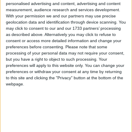
personalised advertising and content, advertising and content
measurement, audience research and services development.
I què us resta per fer?
With your permission we and our partners may use precise
-Miquel Nadal i la resta de l’equip d’advocats són
geolocation data and identification through device scanning. You
partidaris de presentar una querella criminal per
may click to consent to our and our 1733 partners’ processing
prevaricació contra els magistrats que van decidir
as described above. Alternatively you may click to refuse to
consent or access more detailed information and change your
sobre el cas. Personalment, també hi estic d’acord. Si la
preferences before consenting.
Please note that some
mateixa llei orgànica del poder judicial determina que
processing of your personal data may not require your consent,
un magistrat no pot participar en una deliberació si té
but you have a right to object to such processing. Your
una relació laboral o professional amb una de les parts
preferences will apply to this website only. You can change your
litigants, és evident que en el meu cas no podien fer-ho.
preferences or withdraw your consent at any time by returning
to this site and clicking the "Privacy" button at the bottom of the
És clar que no he tingut un judici imparcial i tampoc no
webpage.
he rebut un tracte normal per part del Consell General
del Poder Judicial, ja que quan ho vaig denunciar van
arxivar la demanda de males maneres.
Nova Medicina
Quan t’interesses per la Nova Medicina?