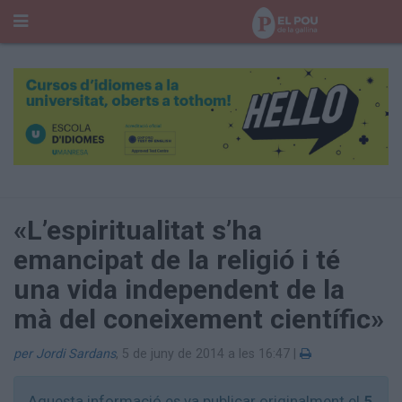
Cerca
Portada
Temes del Pou
Cultura
Gent
Història Manresa
Cròniques des de Manresa
«L’espiritualitat s’ha
Paisatge
emancipat de la religió i té
Taula Rodona
una vida independent de la
Consells
Opinió
mà del coneixement científic»
El Cul del Pou
per Jordi Sardans
,
5 de juny de 2014 a les 16:47
|
Qui Som
400 Pous
Aquesta informació es va publicar originalment el
5