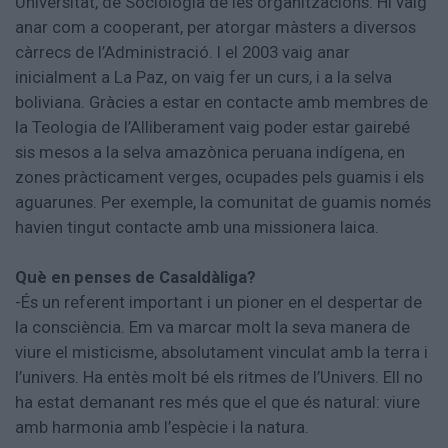
Universitat, de Sociologia de les organitzacions. Hi vaig
anar com a cooperant, per atorgar màsters a diversos
càrrecs de l’Administració. I el 2003 vaig anar
inicialment a La Paz, on vaig fer un curs, i a la selva
boliviana. Gràcies a estar en contacte amb membres de
la Teologia de l’Alliberament vaig poder estar gairebé
sis mesos a la selva amazònica peruana indígena, en
zones pràcticament verges, ocupades pels guamis i els
aguarunes. Per exemple, la comunitat de guamis només
havien tingut contacte amb una missionera laica.
Què en penses de Casaldàliga?
-És un referent important i un pioner en el despertar de
la consciència. Em va marcar molt la seva manera de
viure el misticisme, absolutament vinculat amb la terra i
l’univers. Ha entès molt bé els ritmes de l’Univers. Ell no
ha estat demanant res més que el que és natural: viure
amb harmonia amb l’espècie i la natura.