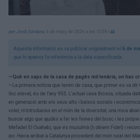
per Jordi Sardans
,
6 de març de 2024 a les 10:59
|
Aquesta informació es va publicar originalment el
6 de ma
que hi apareix fa referència a la data especificada.
—Què en saps de la casa de pagès mil·lenària, on has cr
—La primera notícia que tenim de casa, que primer es va dir C
lloc elevat, és de l’any 955. L’actual casa Biosca, situada da
en generació amb els seus alts i baixos socials i econòmics
voler, m’introdueixo en el món de la diversitat, una mica aba
buscar algú que ajudés a fer les feines del bosc i les pròpie
Mefadel El Ouahabi, que és musulmà (li dèiem Fidel) i reco
avi. Havia arribat a Catalunya procedent del món rural del Mar