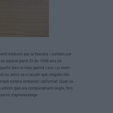
ent miràvem per la finestra i sortíem per
en aquest perill. El de 1998 ens va
 Aquells dies el meu germà Lluís i jo érem
rò no se’ns va ni acudir que vingués del
r perquè estava embenat i deformat. Quan va
un entorn que era completament negre, fins
 servir d’aprenentatge.