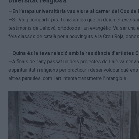
Diversitat religiosa
—En l’etapa universitària vas viure al carrer del Cos d
—Sí. Vaig compartir pis. Tenia amics que en deien el
pis pas
testimonis de Jehovà, ortodoxos i un evangèlic. Va ser una 
feia classes de català per a nouvinguts a la Creu Roja, don
—Quina és la teva relació amb la residència d’artistes 
—A finals de l’any passat un dels projectes de Lalè va ser a
espiritualitat i religions per practicar i desenvolupar què ens 
altres paraules, com l’art intenta transmetre l’intangible.