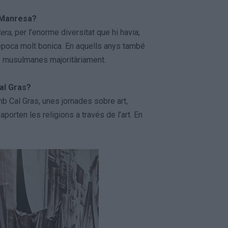
e Manresa?
tera
, per l’enorme diversitat que hi havia;
època molt bonica. En aquells anys també
es musulmanes majoritàriament.
Cal Gras?
mb Cal Gras, unes jornades sobre art,
aporten les religions a través de l’art. En