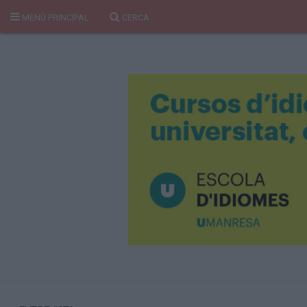
MENÚ PRINCIPAL
CERCA
Cerca
Portada
Temes del Pou
Cultura
Gent
Història Manresa
Cròniques des de Manresa
Paisatge
Taula Rodona
Consells
Opinió
El Cul del Pou
Qui Som
400 Pous