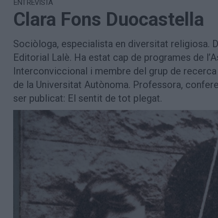
ENTREVISTA
Aniversaris
Clara Fons Duocastella
Hemeroteca
Premis Oleguer Bisbal
Subscriu-te
Sociòloga, especialista en diversitat religiosa. 
Editorial Lalè. Ha estat cap de programes de l’A
Interconviccional i membre del grup de recerca 
de la Universitat Autònoma. Professora, conferenc
ser publicat: El sentit de tot plegat.