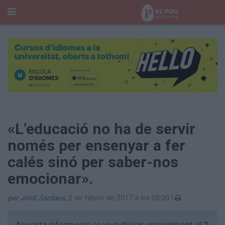
Cerca
Portada
Temes del Pou
Cultura
Gent
Història Manresa
Cròniques des de Manresa
«L’educació no ha de servir
Paisatge
només per ensenyar a fer
Taula Rodona
calés sinó per saber-nos
Consells
Opinió
emocionar».
El Cul del Pou
per Jordi Sardans
,
2 de febrer de 2017 a les 08:00
|
Qui Som
400 Pous
Aquesta informació es va publicar originalment el
2