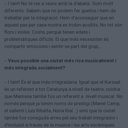
I tant! No té res a veure amb la d’abans. Som molt
–
diferents. Sabem que no podem fer guetos i hem de
treballar per la integració. Hem d’aconseguir que en
aquest pas per casa nostra es trobin acollits. No tot són
flors i violes. Costa, perquè tenen edats i
problemàtiques difícils. El que més necessiten és
compartir emocions i sentir-se part del grup...
Veus possible una ciutat més rica musicalment i
–
més integrada socialment?
I tant! És el que més m'agradaria. Igual que el Kursaal
–
és un referent a tot Catalunya a nivell de teatre, voldria
que Manresa també fos un referent a nivell musical. No
només perquè ja tenim noms de prestigi (Manel Camp,
el sallentí Lluís Ribalta, Núria Rial...) sinó que la ciutat
també fos coneguda arreu pel seu treball integrador i
d'inclusió a través de la música i les arts escèniques.