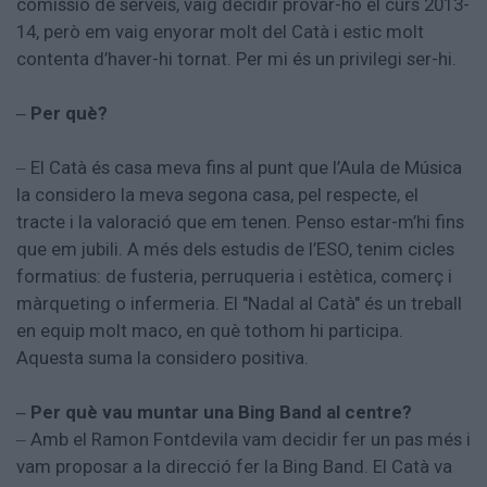
comissió de serveis, vaig decidir provar-ho el curs 2013-
14, però em vaig enyorar molt del Catà i estic molt
contenta d’haver-hi tornat. Per mi és un privilegi ser-hi.
Per què?
–
El Catà és casa meva fins al punt que l’Aula de Música
–
la considero la meva segona casa, pel respecte, el
tracte i la valoració que em tenen. Penso estar-m’hi fins
que em jubili. A més dels estudis de l’ESO, tenim cicles
formatius: de fusteria, perruqueria i estètica, comerç i
màrqueting o infermeria. El "Nadal al Catà" és un treball
en equip molt maco, en què tothom hi participa.
Aquesta suma la considero positiva.
Per què vau muntar una Bing Band al centre?
–
Amb el Ramon Fontdevila vam decidir fer un pas més i
–
vam proposar a la direcció fer la Bing Band. El Catà va