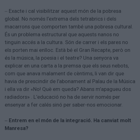
Exacte i cal visibilitzar aquest món de la pobresa
–
global. No només l’extrema dels tetrabrics i dels
macarrons que comporten també una pobresa cultural.
És un problema estructural que aquests nanos no
tinguin accés a la cultura. Són de carrer i els pares no
els porten mai enlloc. Està bé el Gran Recapte, però on
és la música, la poesia i el teatre? Una senyora va
explicar en una carta a la premsa que els seus nebots,
com que anava malament de cèntims, li van dir que
havia de prescindir de l’abonament al Palau de la Música
i ella va dir «No! Què em queda? Abans m’apagueu dos
radiadors» . L’educació no ha de servir només per
ensenyar a fer calés sinó per saber-nos emocionar.
Entrem en el món de la integració. Ha canviat molt
–
Manresa?