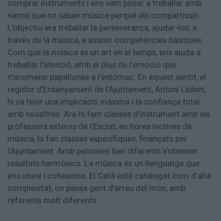
comprar instruments i ens vam posar a treballar amb
nanos que no saben música perquè els compartissin.
L’objectiu era treballar la perseverança, ajudar-los, a
través de la música, a assolir competències bàsiques.
Com que la música és un art en el temps, ens ajuda a
treballar l’atenció, amb el plus de l’emoció que
n’anomeno papallones a l’estómac. En aquest sentit, el
regidor d’Ensenyament de l’Ajuntament, Antoni Llobet,
hi va tenir una implicació màxima i la confiança total
amb nosaltres. Ara hi fem classes d’instrument amb els
professors externs de l’Esclat, en hores lectives de
música, hi fan classes específiques, finançats per
l’Ajuntament. Amb persones ben diferents s’obtenen
resultats harmònics. La música és un llenguatge que
ens uneix i cohesiona. El Catà està catalogat com d’alta
complexitat, on passa gent d’arreu del món, amb
referents molt diferents.