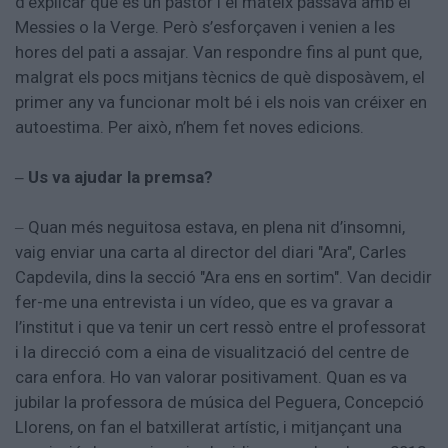
d’explicar que és un pastor i el mateix passava amb el
Messies o la Verge. Però s’esforçaven i venien a les
hores del pati a assajar. Van respondre fins al punt que,
malgrat els pocs mitjans tècnics de què disposàvem, el
primer any va funcionar molt bé i els nois van créixer en
autoestima. Per això, n’hem fet noves edicions.
Us va ajudar la premsa?
–
Quan més neguitosa estava, en plena nit d’insomni,
–
vaig enviar una carta al director del diari "Ara", Carles
Capdevila, dins la secció "Ara ens en sortim". Van decidir
fer-me una entrevista i un vídeo, que es va gravar a
l’institut i que va tenir un cert ressò entre el professorat
i la direcció com a eina de visualització del centre de
cara enfora. Ho van valorar positivament. Quan es va
jubilar la professora de música del Peguera, Concepció
Llorens, on fan el batxillerat artístic, i mitjançant una