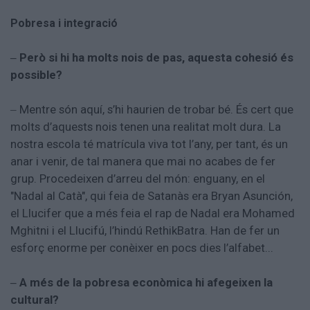
Pobresa i integració
Però si hi ha molts nois de pas, aquesta cohesió és
–
possible?
Mentre són aquí, s’hi haurien de trobar bé. És cert que
–
molts d’aquests nois tenen una realitat molt dura. La
nostra escola té matrícula viva tot l’any, per tant, és un
anar i venir, de tal manera que mai no acabes de fer
grup. Procedeixen d’arreu del món: enguany, en el
"Nadal al Catà", qui feia de Satanàs era Bryan Asunción,
el Llucifer que a més feia el rap de Nadal era Mohamed
Mghitni i el Llucifú, l’hindú RethikBatra. Han de fer un
esforç enorme per conèixer en pocs dies l’alfabet...
A més de la pobresa econòmica hi afegeixen la
–
cultural?