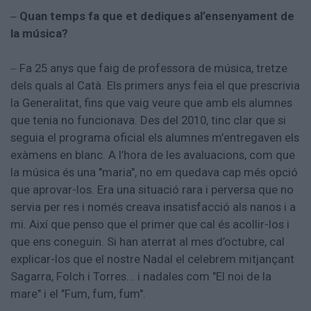
Quan temps fa que et dediques al’ensenyament de
–
la música?
Fa 25 anys que faig de professora de música, tretze
–
dels quals al Catà. Els primers anys feia el que prescrivia
la Generalitat, fins que vaig veure que amb els alumnes
que tenia no funcionava. Des del 2010, tinc clar que si
seguia el programa oficial els alumnes m’entregaven els
exàmens en blanc. A l’hora de les avaluacions, com que
la música és una "maria", no em quedava cap més opció
que aprovar-los. Era una situació rara i perversa que no
servia per res i només creava insatisfacció als nanos i a
mi. Així que penso que el primer que cal és acollir-los i
que ens coneguin. Si han aterrat al mes d’octubre, cal
explicar-los que el nostre Nadal el celebrem mitjançant
Sagarra, Folch i Torres... i nadales com "El noi de la
mare" i el "Fum, fum, fum".