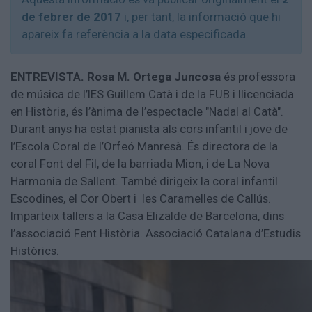
Aniversaris
de febrer de 2017
i, per tant, la informació que hi
Hemeroteca
apareix fa referència a la data especificada.
Premis Oleguer Bisbal
Subscriu-te
ENTREVISTA.
Rosa M. Ortega Juncosa
és professora
de música de l’IES Guillem Catà i de la FUB i llicenciada
en Història, és l’ànima de l’espectacle "Nadal al Catà".
Durant anys ha estat pianista als cors infantil i jove de
l’Escola Coral de l’Orfeó Manresà. És directora de la
coral Font del Fil, de la barriada Mion, i de La Nova
Harmonia de Sallent. També dirigeix la coral infantil
Escodines, el Cor Obert i les Caramelles de Callús.
Imparteix tallers a la Casa Elizalde de Barcelona, dins
l’associació Fent Història. Associació Catalana d’Estudis
Històrics.