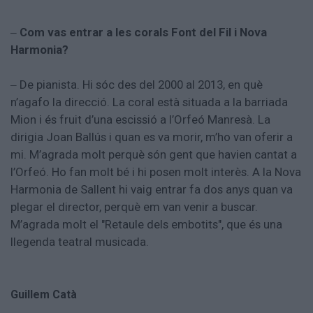
Com vas entrar a les corals Font del Fil i Nova
–
Harmonia?
De pianista. Hi sóc des del 2000 al 2013, en què
–
n’agafo la direcció. La coral està situada a la barriada
Mion i és fruit d’una escissió a l’Orfeó Manresà. La
dirigia Joan Ballús i quan es va morir, m’ho van oferir a
mi. M’agrada molt perquè són gent que havien cantat a
l’Orfeó. Ho fan molt bé i hi posen molt interès. A la Nova
Harmonia de Sallent hi vaig entrar fa dos anys quan va
plegar el director, perquè em van venir a buscar.
M’agrada molt el "Retaule dels embotits", que és una
llegenda teatral musicada.
Guillem Catà