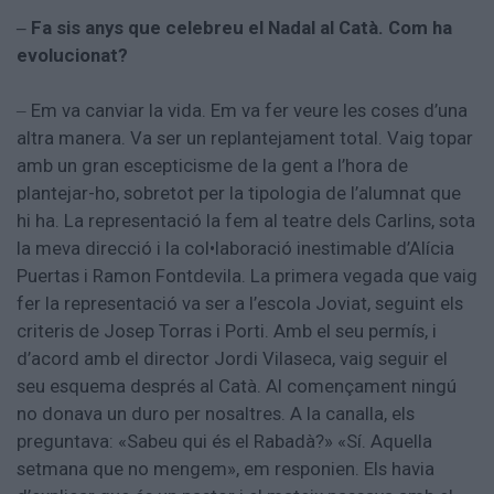
Fa sis anys que celebreu el Nadal al Catà. Com ha
–
evolucionat?
Em va canviar la vida. Em va fer veure les coses d’una
–
altra manera. Va ser un replantejament total. Vaig topar
amb un gran escepticisme de la gent a l’hora de
plantejar-ho, sobretot per la tipologia de l’alumnat que
hi ha. La representació la fem al teatre dels Carlins, sota
la meva direcció i la col•laboració inestimable d’Alícia
Puertas i Ramon Fontdevila. La primera vegada que vaig
fer la representació va ser a l’escola Joviat, seguint els
criteris de Josep Torras i Porti. Amb el seu permís, i
d’acord amb el director Jordi Vilaseca, vaig seguir el
seu esquema després al Catà. Al començament ningú
no donava un duro per nosaltres. A la canalla, els
preguntava: «Sabeu qui és el Rabadà?» «Sí. Aquella
setmana que no mengem», em responien. Els havia