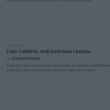
Els camins són com les paraules, si no s’utilitzen, es perden
fa 3 mesos
Lluís Calderer, amb incertesa i poesia
per
JOAQUIM NOGUERO
Primer Sant Jordi amb la poesia completa de Lluís Calderer a les llibreries:
publicat a L’Albí, amb pròleg del seu amic i editor Jaume Huch.