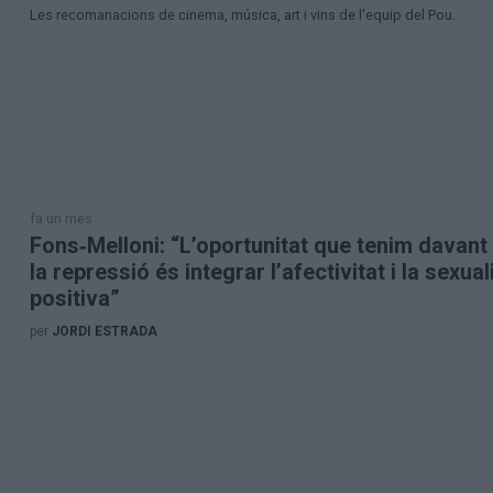
Les recomanacions de cinema, música, art i vins de l'equip del Pou.
fa un mes
Fons‑Melloni: “L’oportunitat que tenim davant 
la repressió és integrar l’afectivitat i la sexu
positiva”
per
JORDI ESTRADA