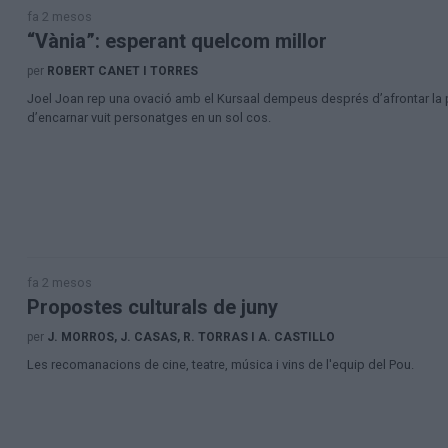
fa 2 mesos
“Vània”: esperant quelcom millor
per
ROBERT CANET I TORRES
Joel Joan rep una ovació amb el Kursaal dempeus després d’afrontar la p
d’encarnar vuit personatges en un sol cos.
fa 2 mesos
Propostes culturals de juny
per
J. MORROS, J. CASAS, R. TORRAS I A. CASTILLO
Les recomanacions de cine, teatre, música i vins de l'equip del Pou.