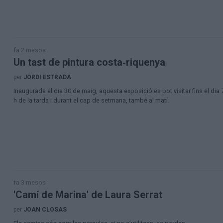
fa 2 mesos
Un tast de pintura costa‑riquenya
per
JORDI ESTRADA
Inaugurada el dia 30 de maig, aquesta exposició es pot visitar fins el dia 7 
h de la tarda i durant el cap de setmana, també al matí.
fa 3 mesos
'Camí de Marina' de Laura Serrat
per
JOAN CLOSAS