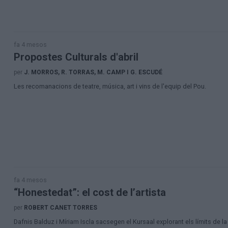
fa 4 mesos
Propostes Culturals d'abril
per
J. MORROS, R. TORRAS, M. CAMP I G. ESCUDÉ
Les recomanacions de teatre, música, art i vins de l'equip del Pou.
fa 4 mesos
“Honestedat”: el cost de l’artista
per
ROBERT CANET TORRES
Dafnis Balduz i Míriam Iscla sacsegen el Kursaal explorant els límits de la ve