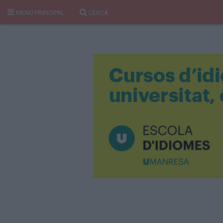
MENÚ PRINCIPAL
CERCA
Cerca
Portada
Temes del Pou
Cultura
Gent
Història Manresa
Cròniques des de Manresa
Paisatge
Taula Rodona
Consells
Opinió
El Cul del Pou
Qui Som
400 Pous