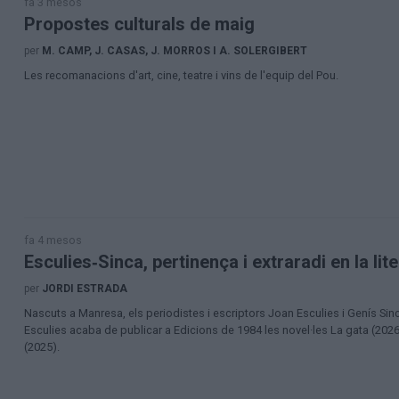
fa 3 mesos
Propostes culturals de maig
per
M. CAMP, J. CASAS, J. MORROS I A. SOLERGIBERT
Les recomanacions d'art, cine, teatre i vins de l'equip del Pou.
fa 4 mesos
Esculies‑Sinca, pertinença i extraradi en la lit
per
JORDI ESTRADA
Nascuts a Manresa, els periodistes i escriptors Joan Esculies i Genís Sinc
Esculies acaba de publicar a Edicions de 1984 les novel·les La gata (2026)
(2025).