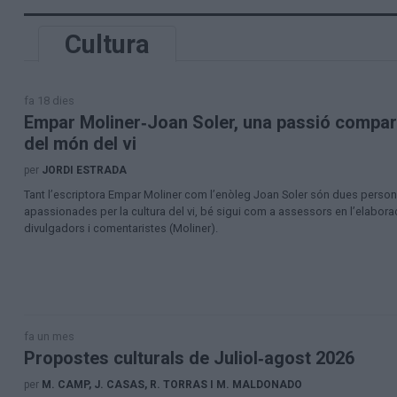
Aniversaris
Hemeroteca
Cultura
Premis Oleguer Bisbal
Subscriu-te
fa 18 dies
Empar Moliner‑Joan Soler, una passió compart
del món del vi
per
JORDI ESTRADA
Tant l’escriptora Empar Moliner com l’enòleg Joan Soler són dues person
apassionades per la cultura del vi, bé sigui com a assessors en l’elabora
divulgadors i comentaristes (Moliner).
fa un mes
Propostes culturals de Juliol‑agost 2026
per
M. CAMP, J. CASAS, R. TORRAS I M. MALDONADO