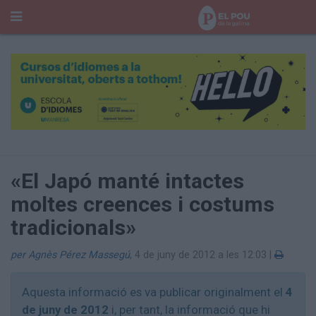
Cerca
Portada
Temes del Pou
Cultura
Gent
Història Manresa
Cròniques des de Manresa
«El Japó manté intactes
Paisatge
moltes creences i costums
Taula Rodona
tradicionals»
Consells
Opinió
per Agnès Pérez Massegú
,
4 de juny de 2012 a les 12:03
|
El Cul del Pou
Qui Som
Aquesta informació es va publicar originalment el
4
400 Pous
de juny de 2012
i, per tant, la informació que hi