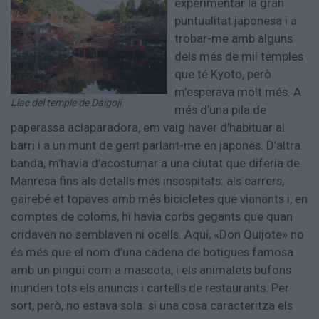
experimentar la gran
puntualitat japonesa i a
trobar-me amb alguns
dels més de mil temples
que té Kyoto, però
m’esperava molt més. A
Llac del temple de Daigoji
més d’una pila de
paperassa aclaparadora, em vaig haver d’habituar al
barri i a un munt de gent parlant-me en japonès. D’altra
banda, m’havia d’acostumar a una ciutat que diferia de
Manresa fins als detalls més insospitats: als carrers,
gairebé et topaves amb més bicicletes que vianants i, en
comptes de coloms, hi havia corbs gegants que quan
cridaven no semblaven ni ocells. Aquí, «Don Quijote» no
és més que el nom d’una cadena de botigues famosa
amb un pingüí com a mascota, i els animalets bufons
inunden tots els anuncis i cartells de restaurants. Per
sort, però, no estava sola: si una cosa caracteritza els