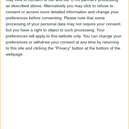
les quals celebren amb especial dedicació menjant i
as described above. Alternatively you may click to refuse to
bevent a sota dels arbres florits.
consent or access more detailed information and change your
preferences before consenting.
Please note that some
processing of your personal data may not require your consent,
Ara ja no sabria viure sense bicicleta, els crits dels corbs
but you have a right to object to such processing. Your
són el pa de cada dia i per fi puc llegir i parlar en japonès
preferences will apply to this website only. You can change your
amb relativa normalitat. També he vist volcans i boscos
preferences or withdraw your consent at any time by returning
de bambú, cabanyes tradicionals i he meditat en un
to this site and clicking the "Privacy" button at the bottom of the
temple. Al Japó, la primavera simbolitza l’esperança, un
webpage.
nou començament; és l’època en què la naturalesa
reneix. Els anima a seguir endavant.