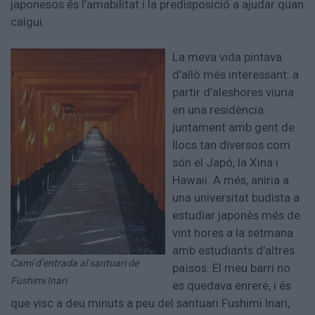
japonesos és l’amabilitat i la predisposició a ajudar quan
calgui.
La meva vida pintava
d’allò més interessant: a
partir d’aleshores viuria
en una residència
juntament amb gent de
llocs tan diversos com
són el Japó, la Xina i
Hawaii. A més, aniria a
una universitat budista a
estudiar japonès més de
vint hores a la setmana
amb estudiants d’altres
Camí d’entrada al santuari de
països. El meu barri no
Fushimi Inari
es quedava enrere, i és
que visc a deu minuts a peu del santuari Fushimi Inari,