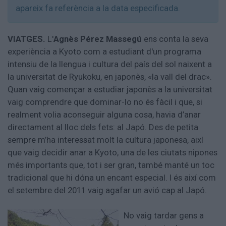
Aniversaris
apareix fa referència a la data especificada.
Hemeroteca
Premis Oleguer Bisbal
VIATGES.
L'
Agnès Pérez Massegú
ens conta la seva
Subscriu-te
experiència a Kyoto com a estudiant d'un programa
intensiu de la llengua i cultura del país del sol naixent a
la universitat de Ryukoku, en japonès, «la vall del drac».
Quan vaig començar a estudiar japonès a la universitat
vaig comprendre que dominar-lo no és fàcil i que, si
realment volia aconseguir alguna cosa, havia d’anar
directament al lloc dels fets: al Japó. Des de petita
sempre m’ha interessat molt la cultura japonesa, així
que vaig decidir anar a Kyoto, una de les ciutats nipones
més importants que, tot i ser gran, també manté un toc
tradicional que hi dóna un encant especial. I és així com
el setembre del 2011 vaig agafar un avió cap al Japó.
No vaig tardar gens a