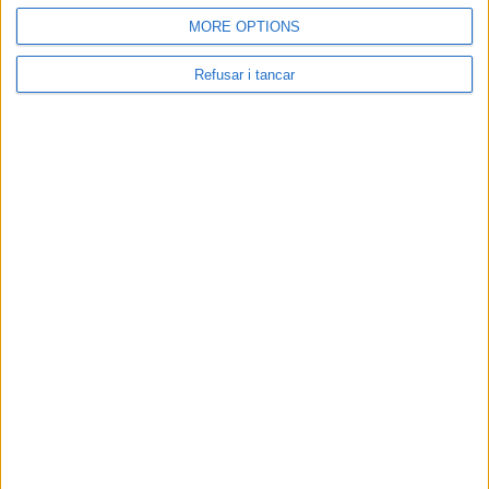
MORE OPTIONS
Associació Cultural El Pou De La Gallina | NIF: G-58376682 | Carrer
Sobrerroca 24, baixos - Manresa | Tlf: 93 872 50 18 |
elpou@elpou.cat
Refusar i tancar
|
Condicions d'ús